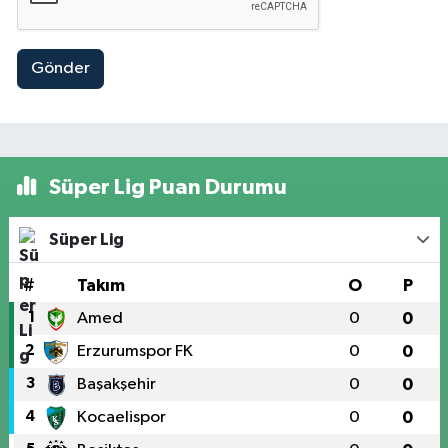
Gönder
Süper Lig Puan Durumu
Süper Lig
#
Takım
O
P
1
Amed
0
0
2
Erzurumspor FK
0
0
3
Başakşehir
0
0
4
Kocaelispor
0
0