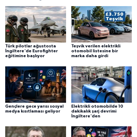
Türk pilotlar ağustosta
Teşvik verilen elektrikli
İngiltere'de Eurofighter
otomobil listesine bir
eğitimine başlıyor
marka daha girdi
Gençlere gece yarısı sosyal
Elektrikli otomobilde 10
medya kısıtlaması geliyor
dakikalık şarj devrimi
İngiltere'den