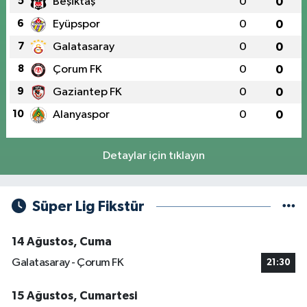
5
Beşiktaş
0
0
6
Eyüpspor
0
0
7
Galatasaray
0
0
8
Çorum FK
0
0
9
Gaziantep FK
0
0
10
Alanyaspor
0
0
Detaylar için tıklayın
Süper Lig Fikstür
14 Ağustos, Cuma
Galatasaray - Çorum FK
21:30
15 Ağustos, Cumartesi