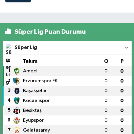
Süper Lig Puan Durumu
Süper Lig
#
Takım
O
P
1
Amed
0
0
2
Erzurumspor FK
0
0
3
Başakşehir
0
0
4
Kocaelispor
0
0
5
Beşiktaş
0
0
6
Eyüpspor
0
0
7
Galatasaray
0
0