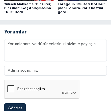
Yüksek Mahkeme "Bir Girer,
Farage'ın "mülteci botları"
Bir Çıkar" Göç Anlaşmasına
planı Londra-Paris hattını
"Dur" Dedi
gerdi
Yorumlar
Gönder