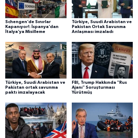
Schengen’de Sınırlar
Türkiye, Suudi Arabistan ve
Kapanıyor!: İspanya’dan
Pakistan Ortak Savunma
İtalya’ya Misilleme
Anlaşması imzaladı
Türkiye, Suudi Arabistan ve
FBI, Trump Hakkında "Rus
Pakistan ortak savunma
Ajanı" Soruşturması
paktı imzalayacak
Yürütmüş