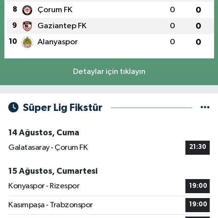
8
Çorum FK
0
0
9
Gaziantep FK
0
0
10
Alanyaspor
0
0
Detaylar için tıklayın
Süper Lig Fikstür
14 Ağustos, Cuma
Galatasaray - Çorum FK
21:30
15 Ağustos, Cumartesi
Konyaspor - Rizespor
19:00
Kasımpaşa - Trabzonspor
19:00