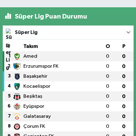
Süper Lig Puan Durumu
Süper Lig
#
Takım
O
P
1
Amed
0
0
2
Erzurumspor FK
0
0
3
Başakşehir
0
0
4
Kocaelispor
0
0
5
Beşiktaş
0
0
6
Eyüpspor
0
0
7
Galatasaray
0
0
8
Çorum FK
0
0