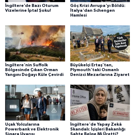
İngiltere’de Bazı Oturum
Göç Krizi Avrupa'yı Böldü:
Vizelerine İptal Şoku!
İtalya'dan Schengen
Hamlesi
İngiltere'nin Suffolk
Büyükelçi Ertaş’tan,
Bölgesinde Çıkan Orman
Plymouth’taki Osmanlı
Yangını Doğayı Küle Çevirdi
Denizci Mezarlarına Ziyaret
Uçak Yolcularına
İngiltere'de Yapay Zekâ
Powerbank ve Elektronik
Skandalı: İçişleri Bakanlığı
Sigara Uyarısı
Sahte Belge Mi Üretti?