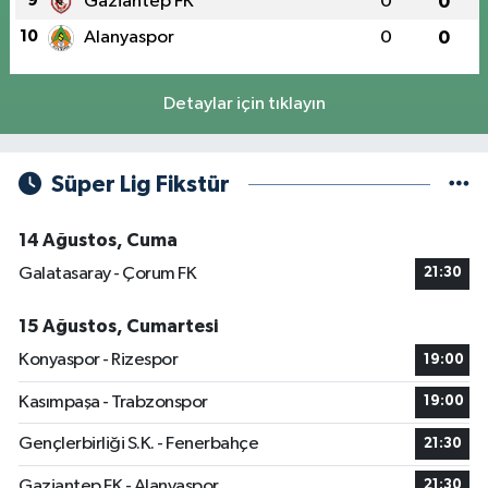
9
Gaziantep FK
0
0
10
Alanyaspor
0
0
Detaylar için tıklayın
Süper Lig Fikstür
14 Ağustos, Cuma
Galatasaray - Çorum FK
21:30
15 Ağustos, Cumartesi
Konyaspor - Rizespor
19:00
Kasımpaşa - Trabzonspor
19:00
Gençlerbirliği S.K. - Fenerbahçe
21:30
Gaziantep FK - Alanyaspor
21:30