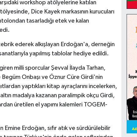
arşıdaki workshop atölyelerine katılan
ölyesinde, Dice Kayek markasının kurucuları
ntolondan tasarladığı etek ve kalan
edi.
 tebrik ederek alkışlayan Erdoğan'a, derneğin
anatlarıyla yapılmış tablolar hediye edildi.
ren milli sporcular Şevval İlayda Tarhan,
şe Begüm Onbaşı ve Öznur Cüre Girdi'nin
ıtlardan yaptıkları kitap ayraçlarını incelerken,
altın madalya kazanan paralimpik okçu Girdi,
lardan üretilen el yapımı kalemleri TOGEM-
Emine Erdoğan, sıfır atık ve sürdürülebilir