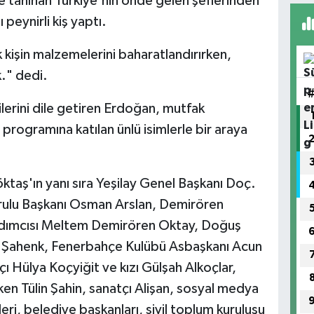
e tanınan Türkiye'nin önde gelen şeflerinden
peynirli kiş yaptı.
işin malzemelerini baharatlandırırken,
." dedi.
ilerini dile getiren Erdoğan, mutfak
 programına katılan ünlü isimlerle bir araya
taş'ın yanı sıra Yeşilay Genel Başkanı Doç.
rulu Başkanı Osman Arslan, Demirören
rdımcısı Meltem Demirören Oktay, Doğuş
t Şahenk, Fenerbahçe Kulübü Asbaşkanı Acun
tçı Hülya Koçyiğit ve kızı Gülşah Alkoçlar,
n Tülin Şahin, sanatçı Alişan, sosyal medya
ri, belediye başkanları, sivil toplum kuruluşu