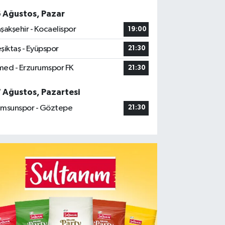
6 Ağustos, Pazar
şakşehir - Kocaelispor
19:00
şiktaş - Eyüpspor
21:30
ed - Erzurumspor FK
21:30
7 Ağustos, Pazartesi
msunspor - Göztepe
21:30