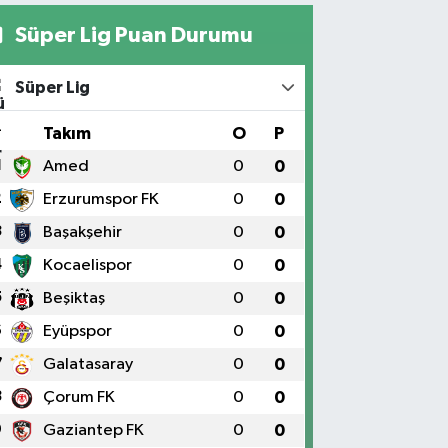
Süper Lig Puan Durumu
Süper Lig
#
Takım
O
P
1
Amed
0
0
2
Erzurumspor FK
0
0
3
Başakşehir
0
0
4
Kocaelispor
0
0
5
Beşiktaş
0
0
6
Eyüpspor
0
0
7
Galatasaray
0
0
8
Çorum FK
0
0
9
Gaziantep FK
0
0