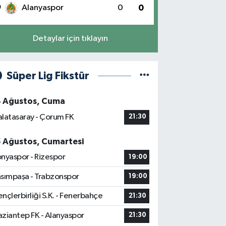
0
Alanyaspor
0
0
Detaylar için tıklayın
Süper Lig Fikstür
4 Ağustos, Cuma
latasaray - Çorum FK
21:30
5 Ağustos, Cumartesi
nyaspor - Rizespor
19:00
sımpaşa - Trabzonspor
19:00
nçlerbirliği S.K. - Fenerbahçe
21:30
ziantep FK - Alanyaspor
21:30