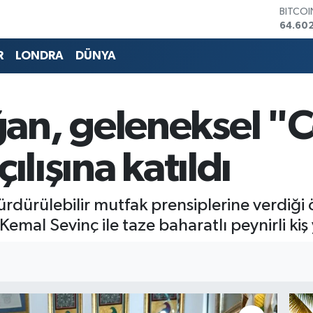
DOLA
47,60
EURO
55,02
R
LONDRA
DÜNYA
STERLİ
64,23
GRAM 
6513.9
an, geleneksel "
BİST10
13.768
BITCO
ılışına katıldı
64.60
sürdürülebilir mutfak prensiplerine verdiği
mal Sevinç ile taze baharatlı peynirli kiş 