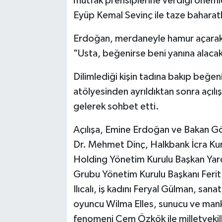
mutfak prensiplerine verdiği öneml
Eyüp Kemal Sevinç ile taze baharatlı 
Erdoğan, merdaneyle hamur açarak k
"Usta, beğenirse beni yanına alacak
Dilimlediği kişin tadına bakıp beğen
atölyesinden ayrıldıktan sonra açılış
gelerek sohbet etti.
Açılışa, Emine Erdoğan ve Bakan Gök
Dr. Mehmet Dinç, Halkbank İcra Ku
Holding Yönetim Kurulu Başkan Ya
Grubu Yönetim Kurulu Başkanı Feri
Ilıcalı, iş kadını Feryal Gülman, sana
oyuncu Wilma Elles, sunucu ve manke
fenomeni Cem Özkök ile milletvekille