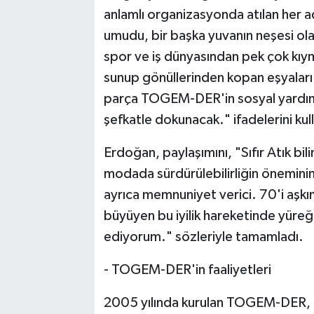
anlamlı organizasyonda atılan her ad
umudu, bir başka yuvanın neşesi ol
spor ve iş dünyasından pek çok kıym
sunup gönüllerinden kopan eşyaları b
parça TOGEM-DER'in sosyal yardım p
şefkatle dokunacak." ifadelerini kul
Erdoğan, paylaşımını, "Sıfır Atık b
modada sürdürülebilirliğin öneminin 
ayrıca memnuniyet verici. 70'i aşkı
büyüyen bu iyilik hareketinde yüreğ
ediyorum." sözleriyle tamamladı.
- TOGEM-DER'in faaliyetleri
2005 yılında kurulan TOGEM-DER, öz