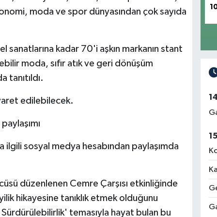
1
stronomi, moda ve spor dünyasından çok sayıda
el sanatlarına kadar 70'i aşkın markanın stant
ebilir moda, sıfır atık ve geri dönüşüm
a tanıtıldı.
1
aret edilebilecek.
Ga
 paylaşımı
1
 ilgili sosyal medya hesabından paylaşımda
Ko
Ka
üsü düzenlenen Cemre Çarşısı etkinliğinde
Ge
ilik hikayesine tanıklık etmek olduğunu
Ga
 Sürdürülebilirlik' temasıyla hayat bulan bu