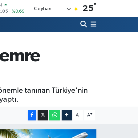
°
R
25
Ceyhan
06
%0.06
50
%0.02
N
98
%0.2
ALTIN
4
%0.32
Cemre
0
%48
IN
2,05
%0.69
 önemle tanınan Türkiye'nin
yaptı.
-
+
A
A