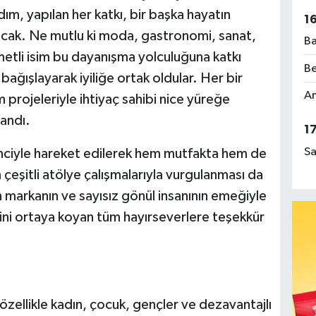
ım, yapılan her katkı, bir başka hayatın
1
acak. Ne mutlu ki moda, gastronomi, sanat,
Ba
etli isim bu dayanışma yolculuğuna katkı
Be
ağışlayarak iyiliğe ortak oldular. Her bir
Am
rojeleriyle ihtiyaç sahibi nice yüreğe
landı.
1
Sa
ilinciyle hareket edilerek hem mutfakta hem de
çeşitli atölye çalışmalarıyla vurgulanması da
n markanın ve sayısız gönül insanının emeğiyle
ini ortaya koyan tüm hayırseverlere teşekkür
ellikle kadın, çocuk, gençler ve dezavantajlı