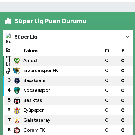
Süper Lig Puan Durumu
Süper Lig
#
Takım
O
P
1
Amed
0
0
2
Erzurumspor FK
0
0
3
Başakşehir
0
0
4
Kocaelispor
0
0
5
Beşiktaş
0
0
6
Eyüpspor
0
0
7
Galatasaray
0
0
8
Çorum FK
0
0