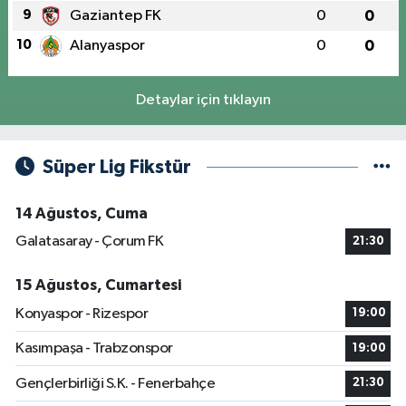
9
Gaziantep FK
0
0
10
Alanyaspor
0
0
Detaylar için tıklayın
Süper Lig Fikstür
14 Ağustos, Cuma
Galatasaray - Çorum FK
21:30
15 Ağustos, Cumartesi
Konyaspor - Rizespor
19:00
Kasımpaşa - Trabzonspor
19:00
Gençlerbirliği S.K. - Fenerbahçe
21:30