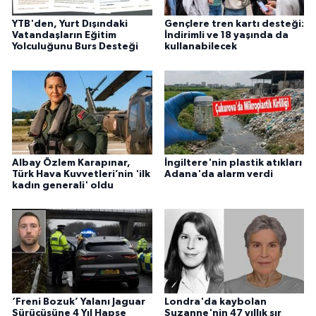
YTB'den, Yurt Dışındaki
Gençlere tren kartı desteği:
Vatandaşların Eğitim
İndirimli ve 18 yaşında da
Yolculuğunu Burs Desteği
kullanabilecek
Albay Özlem Karapınar,
İngiltere'nin plastik atıkları
Türk Hava Kuvvetleri’nin 'ilk
Adana'da alarm verdi
kadın generali' oldu
‘Freni Bozuk’ Yalanı Jaguar
Londra'da kaybolan
Sürücüsüne 4 Yıl Hapse
Suzanne'nin 47 yıllık sır