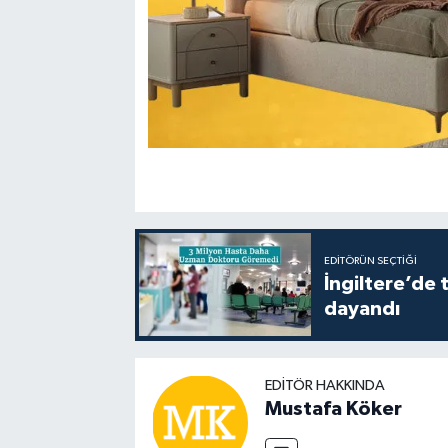
EDITÖRÜN SEÇTIĞI
İngiltere’de 
dayandı
EDITÖR HAKKINDA
Mustafa Köker