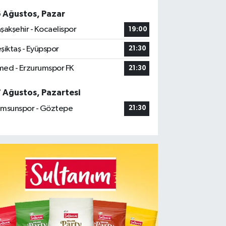
6 Ağustos, Pazar
şakşehir - Kocaelispor
19:00
şiktaş - Eyüpspor
21:30
ed - Erzurumspor FK
21:30
7 Ağustos, Pazartesi
msunspor - Göztepe
21:30