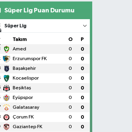
Süper Lig Puan Durumu
Süper Lig
#
Takım
O
P
1
Amed
0
0
2
Erzurumspor FK
0
0
3
Başakşehir
0
0
4
Kocaelispor
0
0
5
Beşiktaş
0
0
6
Eyüpspor
0
0
7
Galatasaray
0
0
8
Çorum FK
0
0
9
Gaziantep FK
0
0