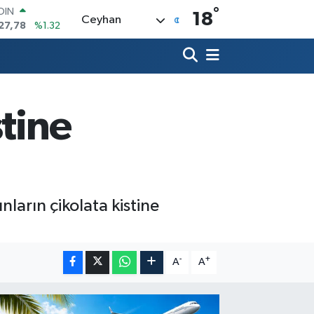
°
AR
18
Ceyhan
894
%0.08
O
398
%-0.02
LİN
581
%0.16
 ALTIN
.83
%4.44
stine
100
03
%11
OIN
27,78
%1.32
ların çikolata kistine
-
+
A
A