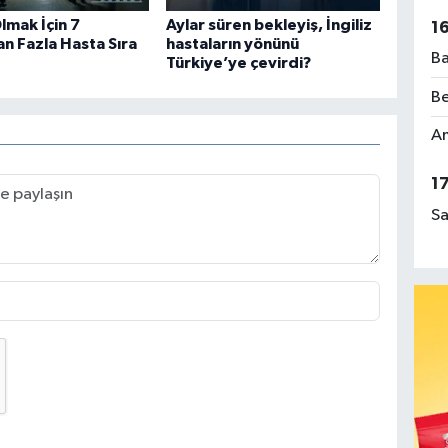
lmak İçin 7
Aylar süren bekleyiş, İngiliz
1
n Fazla Hasta Sıra
hastaların yönünü
Ba
Türkiye’ye çevirdi?
Be
Am
1
Sa