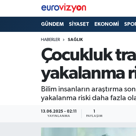
GÜNDEM
SİYASET
EKONOMİ
SPO
HABERLER
SAĞLIK
Çocukluk tra
yakalanma ris
Bilim insanların araştırma son
yakalanma riski daha fazla olab
13.06.2025 - 02:11
1
YAYINLANMA
PAYLAŞIM