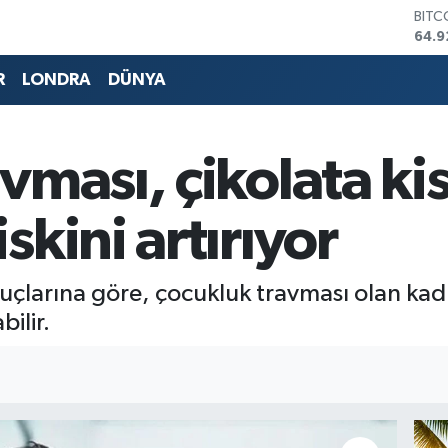
DOL
47,5
EUR
55,0
R
LONDRA
DÜNYA
STER
64,1
GRAM
6508
vması, çikolata ki
BİST
13.7
BITC
kini artırıyor
64.9
uçlarına göre, çocukluk travması olan kadın
ilir.