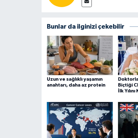
Bunlar da ilginizi çekebilir
Uzun ve sağlıklı yaşamın
Doktorla
anahtarı, daha az protein
Biçtiği C
İlk Yılını