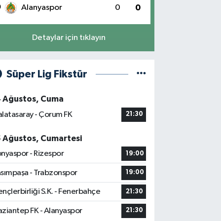
0
Alanyaspor
0
0
Detaylar için tıklayın
Süper Lig Fikstür
4 Ağustos, Cuma
latasaray - Çorum FK
21:30
5 Ağustos, Cumartesi
nyaspor - Rizespor
19:00
sımpaşa - Trabzonspor
19:00
nçlerbirliği S.K. - Fenerbahçe
21:30
ziantep FK - Alanyaspor
21:30