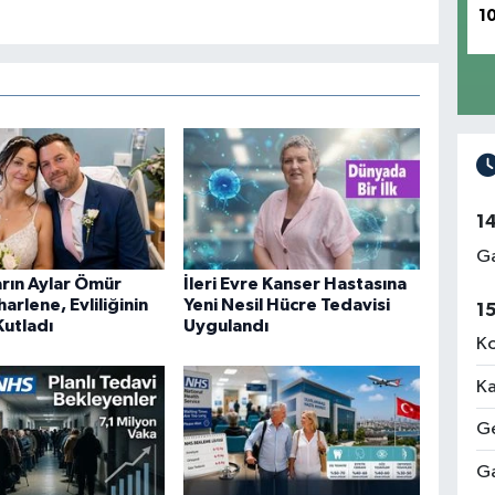
1
1
Ga
rın Aylar Ömür
İleri Evre Kanser Hastasına
harlene, Evliliğinin
Yeni Nesil Hücre Tedavisi
1
 Kutladı
Uygulandı
Ko
Ka
Ge
Ga