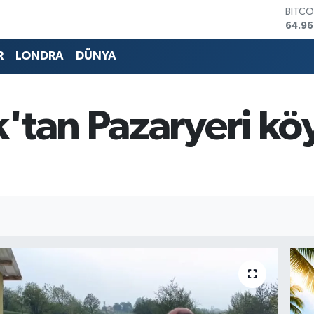
DOLA
47,74
EURO
55,25
R
LONDRA
DÜNYA
STERL
64,48
GRAM
6648
'tan Pazaryeri köy
BİST1
13.77
BITCO
64.96