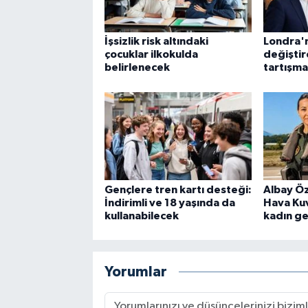
İşsizlik risk altındaki
Londra'n
çocuklar ilkokulda
değiştir
belirlenecek
tartışma
Gençlere tren kartı desteği:
Albay Öz
İndirimli ve 18 yaşında da
Hava Kuv
kullanabilecek
kadın ge
Yorumlar