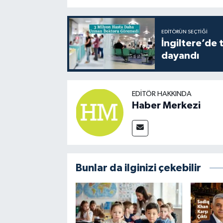
EDITÖRÜN SEÇTIĞI
İngiltere’de 
dayandı
EDITÖR HAKKINDA
Haber Merkezi
Bunlar da ilginizi çekebilir