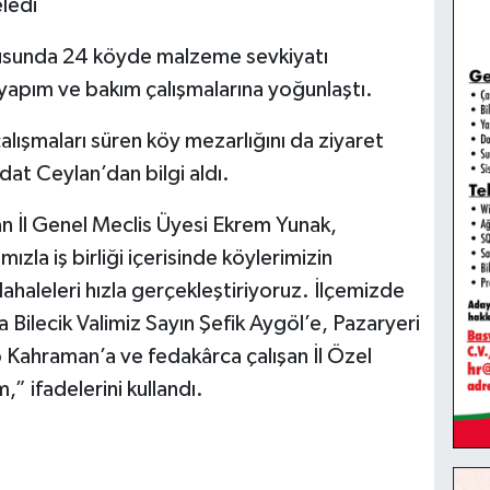
eledi
tusunda 24 köyde malzeme sevkiyatı
l yapım ve bakım çalışmalarına yoğunlaştı.
şmaları süren köy mezarlığını da ziyaret
at Ceylan’dan bilgi aldı.
n İl Genel Meclis Üyesi Ekrem Yunak,
zla iş birliği içerisinde köylerimizin
üdahaleleri hızla gerçekleştiriyoruz. İlçemizde
a Bilecik Valimiz Sayın Şefik Aygöl’e, Pazaryeri
ahraman’a ve fedakârca çalışan İl Özel
” ifadelerini kullandı.