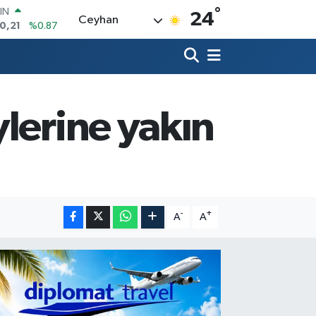
°
R
24
Ceyhan
36
%0.18
10
%0.32
İN
11
%0.38
 ALTIN
.99
%2.59
lerine yakın
00
9
%-14
IN
0,21
%0.87
-
+
A
A