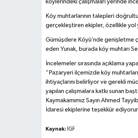
köylerindeki çalışmaları yerinde inc
Köy muhtarlarının talepleri doğrul
gerçekleştiren ekipler, özellikle yo
Gümüşdere Köyü’nde genişletme çalı
eden Yunak, burada köy muhtarı Sed
İncelemeler sırasında açıklama yapa
“Pazaryeri ilçemizde köy muhtarlarımı
ihtiyaçlarını belirliyor ve gerekli m
yapılan çalışmalara katkı sunan başt
Kaymakamımız Sayın Ahmed Tayyib K
İdaresi ekiplerine teşekkür ediyorum,
Kaynak:
İGF