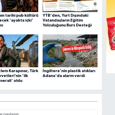
ın tarihi pub kültürü
YTB'den, Yurt Dışındaki
ecek 'ayakta içki'
Vatandaşların Eğitim
sı
Yolculuğunu Burs Desteği
lem Karapınar, Türk
İngiltere'nin plastik atıkları
vetleri’nin 'ilk
Adana'da alarm verdi
nerali' oldu