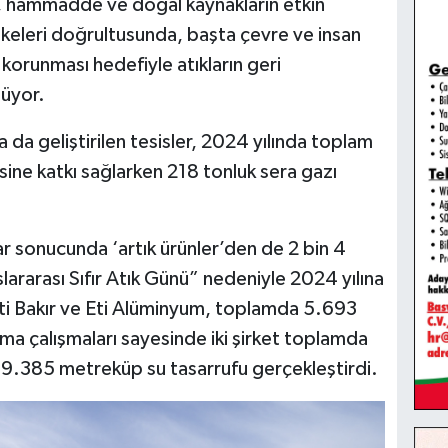
um, hammadde ve doğal kaynakların etkin
 ilkeleri doğrultusunda, başta çevre ve insan
korunması hedefiyle atıkların geri
tüyor.
ha da geliştirilen tesisler, 2024 yılında toplam
ine katkı sağlarken 218 tonluk sera gazı
lar sonucunda ‘artık ürünler’den de 2 bin 4
ararası Sıfır Atık Günü” nedeniyle 2024 yılına
 Eti Bakır ve Eti Alüminyum, toplamda 5.693
tma çalışmaları sayesinde iki şirket toplamda
9.385 metreküp su tasarrufu gerçekleştirdi.