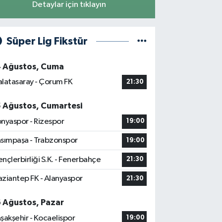
Detaylar için tıklayın
Süper Lig Fikstür
4 Ağustos, Cuma
latasaray - Çorum FK
21:30
5 Ağustos, Cumartesi
nyaspor - Rizespor
19:00
sımpaşa - Trabzonspor
19:00
nçlerbirliği S.K. - Fenerbahçe
21:30
ziantep FK - Alanyaspor
21:30
6 Ağustos, Pazar
şakşehir - Kocaelispor
19:00