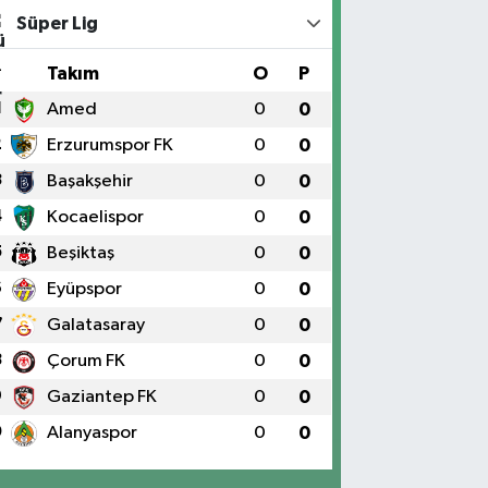
Süper Lig
#
Takım
O
P
1
Amed
0
0
2
Erzurumspor FK
0
0
3
Başakşehir
0
0
4
Kocaelispor
0
0
5
Beşiktaş
0
0
6
Eyüpspor
0
0
7
Galatasaray
0
0
8
Çorum FK
0
0
9
Gaziantep FK
0
0
0
Alanyaspor
0
0