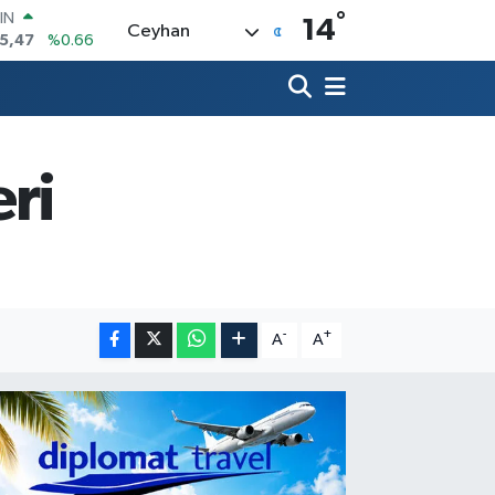
°
R
14
Ceyhan
71
%0.05
36
%0.18
İN
534
%0.22
 ALTIN
85
%0.54
eri
00
3
%0
IN
5,47
%0.66
-
+
A
A