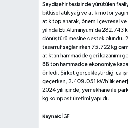
Seydişehir tesisinde yürütülen faali
bitkisel atık yağ ve atık motor yağ
atık toplanarak, önemli çevresel v
yılında Eti Alüminyum’da 282.743 kg
dönüştürülmesine destek olundu. 20
tasarruf sağlanırken 75.722 kg cam 
atıktan hammadde geri kazanımı ger
88 ton hammadde ekonomiye kazandı
önledi. Şirket gerçekleştirdiği çalı
geçerken, 2.409.051 kWh’lık enerji 
2024 yılı içinde, yemekhane ile par
kg kompost üretimi yapıldı.
Kaynak:
İGF