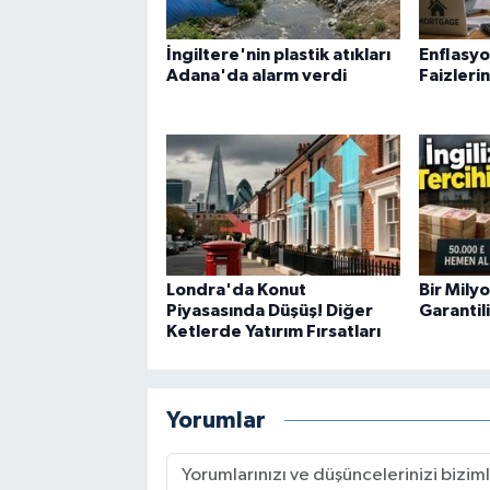
İngiltere'nin plastik atıkları
Enflasy
Adana'da alarm verdi
Faizleri
Londra'da Konut
Bir Milyo
Piyasasında Düşüş! Diğer
Garantili
Ketlerde Yatırım Fırsatları
Yorumlar