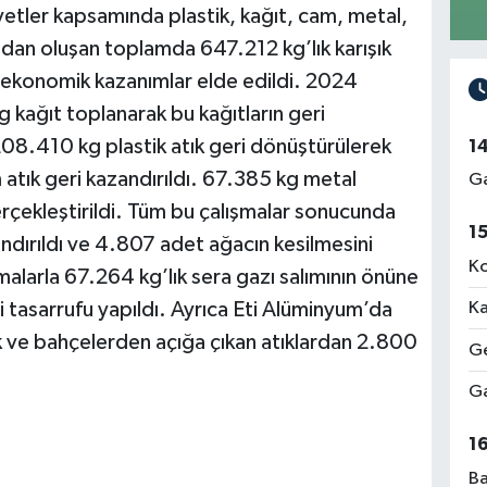
yetler kapsamında plastik, kağıt, cam, metal,
ından oluşan toplamda 647.212 kg’lık karışık
e ekonomik kazanımlar elde edildi. 2024
 kağıt toplanarak bu kağıtların geri
8.410 kg plastik atık geri dönüştürülerek
1
atık geri kazandırıldı. 67.385 kg metal
Ga
çekleştirildi. Tüm bu çalışmalar sonucunda
1
rıldı ve 4.807 adet ağacın kesilmesini
Ko
şmalarla 67.264 kg’lık sera gazı salımının önüne
tasarrufu yapıldı. Ayrıca Eti Alüminyum’da
Ka
k ve bahçelerden açığa çıkan atıklardan 2.800
Ge
Ga
1
Ba