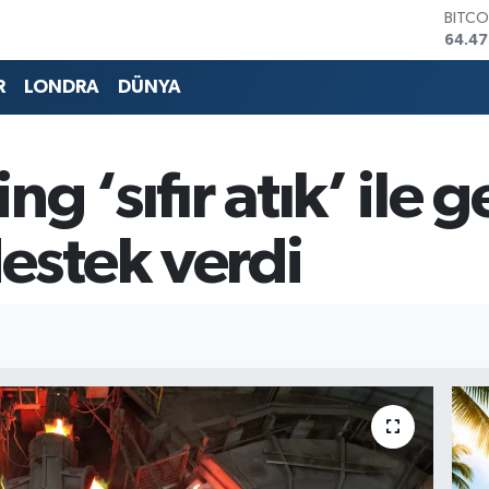
DOLA
47,59
EURO
55,13
R
LONDRA
DÜNYA
STERL
64,2
GRAM
6527.
g ‘sıfır atık’ ile g
BİST1
13.70
BITCO
stek verdi
64.47