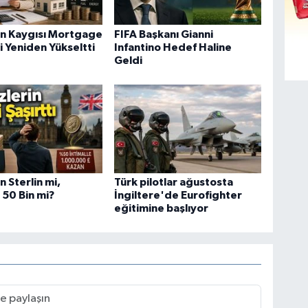
on Kaygısı Mortgage
FIFA Başkanı Gianni
ni Yeniden Yükseltti
Infantino Hedef Haline
Geldi
n Sterlin mi,
Türk pilotlar ağustosta
 50 Bin mi?
İngiltere'de Eurofighter
eğitimine başlıyor