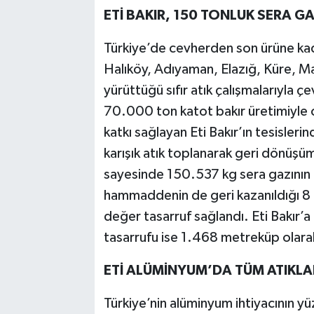
ETİ BAKIR, 150 TONLUK SERA G
Türkiye’de cevherden son ürüne kada
Halıköy, Adıyaman, Elazığ, Küre, Ma
yürüttüğü sıfır atık çalışmalarıyla ç
70.000 ton katot bakır üretimiyle c
katkı sağlayan Eti Bakır’ın tesisler
karışık atık toplanarak geri dönüşüm
sayesinde 150.537 kg sera gazının 
hammaddenin de geri kazanıldığı 8 
değer tasarruf sağlandı. Eti Bakır’a
tasarrufu ise 1.468 metreküp olara
ETİ ALÜMİNYUM’DA TÜM ATIKLA
Türkiye’nin alüminyum ihtiyacının y