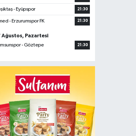
şiktaş - Eyüpspor
21:30
ed - Erzurumspor FK
21:30
7 Ağustos, Pazartesi
msunspor - Göztepe
21:30