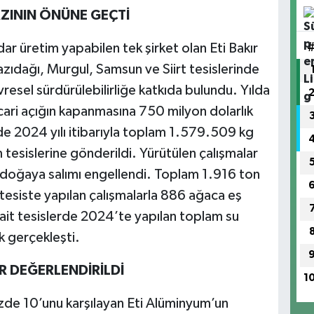
AZININ ÖNÜNE GEÇTİ
r üretim yapabilen tek şirket olan Eti Bakır
zıdağı, Murgul, Samsun ve Siirt tesislerinde
evresel sürdürülebilirliğe katkıda bulundu. Yılda
ari açığın kapanmasına 750 milyon dolarlık
inde 2024 yılı itibarıyla toplam 1.579.509 kg
 tesislerine gönderildi. Yürütülen çalışmalar
doğaya salımı engellendi. Toplam 1.916 ton
tesiste yapılan çalışmalarla 886 ağaca eş
 ait tesislerde 2024’te yapılan toplam su
k gerçekleşti.
R DEĞERLENDİRİLDİ
1
üzde 10’unu karşılayan Eti Alüminyum’un