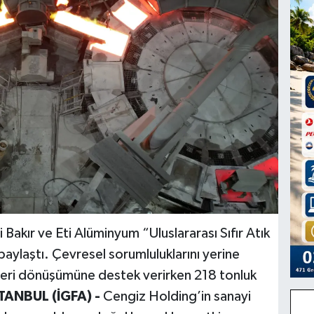
 Bakır ve Eti Alüminyum “Uluslararası Sıfır Atık
aylaştı. Çevresel sorumluluklarını yerine
n geri dönüşümüne destek verirken 218 tonluk
TANBUL (İGFA) -
Cengiz Holding’in sanayi