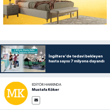
İngiltere’de tedavi bekleyen
hasta sayısı 7 milyona dayandı
EDITÖR HAKKINDA
Mustafa Köker