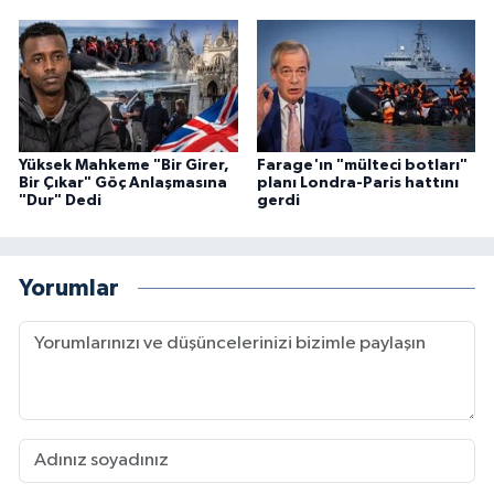
Yüksek Mahkeme "Bir Girer,
Farage'ın "mülteci botları"
Bir Çıkar" Göç Anlaşmasına
planı Londra-Paris hattını
"Dur" Dedi
gerdi
Yorumlar