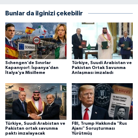
Bunlar da ilginizi çekebilir
Schengen’de Sınırlar
Türkiye, Suudi Arabistan ve
Kapanıyor!: İspanya’dan
Pakistan Ortak Savunma
İtalya’ya Misilleme
Anlaşması imzaladı
Türkiye, Suudi Arabistan ve
FBI, Trump Hakkında "Rus
Pakistan ortak savunma
Ajanı" Soruşturması
paktı imzalayacak
Yürütmüş