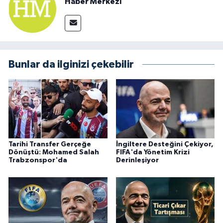
Haber Merkezi
Bunlar da ilginizi çekebilir
Tarihi Transfer Gerçeğe
İngiltere Desteğini Çekiyor,
Dönüştü: Mohamed Salah
FIFA'da Yönetim Krizi
Trabzonspor'da
Derinleşiyor