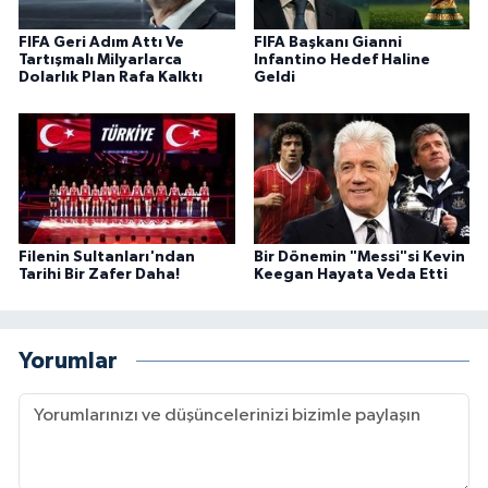
FIFA Geri Adım Attı Ve
FIFA Başkanı Gianni
Tartışmalı Milyarlarca
Infantino Hedef Haline
Dolarlık Plan Rafa Kalktı
Geldi
Filenin Sultanları'ndan
Bir Dönemin "Messi"si Kevin
Tarihi Bir Zafer Daha!
Keegan Hayata Veda Etti
Yorumlar