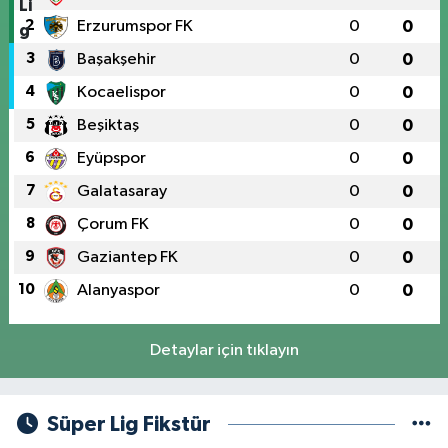
2
Erzurumspor FK
0
0
3
Başakşehir
0
0
4
Kocaelispor
0
0
5
Beşiktaş
0
0
6
Eyüpspor
0
0
7
Galatasaray
0
0
8
Çorum FK
0
0
9
Gaziantep FK
0
0
10
Alanyaspor
0
0
Detaylar için tıklayın
Süper Lig Fikstür