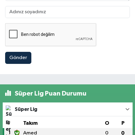
Gönder
Süper Lig Puan Durumu
Süper Lig
#
Takım
O
P
1
Amed
0
0