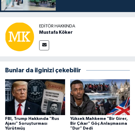
EDITÖR HAKKINDA
Mustafa Köker
Bunlar da ilginizi çekebilir
FBI, Trump Hakkında "Rus
Yüksek Mahkeme "Bir Girer,
Ajanı" Soruşturması
Bir Çıkar" Göç Anlaşmasına
Yürütmüş
"Dur" Dedi