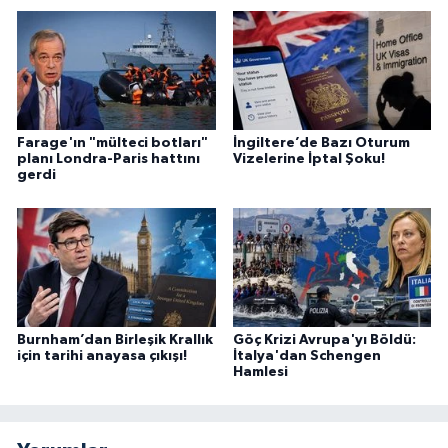
Farage'ın "mülteci botları"
İngiltere’de Bazı Oturum
planı Londra-Paris hattını
Vizelerine İptal Şoku!
gerdi
Burnham’dan Birleşik Krallık
Göç Krizi Avrupa'yı Böldü:
için tarihi anayasa çıkışı!
İtalya'dan Schengen
Hamlesi