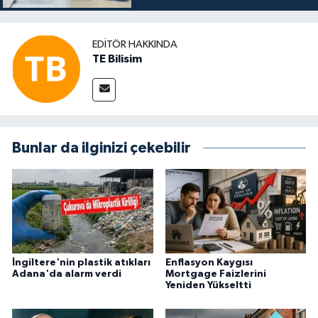
EDITÖR HAKKINDA
TE Bilisim
Bunlar da ilginizi çekebilir
İngiltere'nin plastik atıkları
Enflasyon Kaygısı
Adana'da alarm verdi
Mortgage Faizlerini
Yeniden Yükseltti