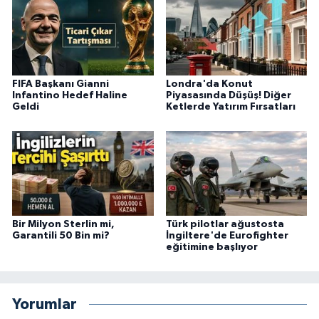
FIFA Başkanı Gianni
Londra'da Konut
Infantino Hedef Haline
Piyasasında Düşüş! Diğer
Geldi
Ketlerde Yatırım Fırsatları
Bir Milyon Sterlin mi,
Türk pilotlar ağustosta
Garantili 50 Bin mi?
İngiltere'de Eurofighter
eğitimine başlıyor
Yorumlar