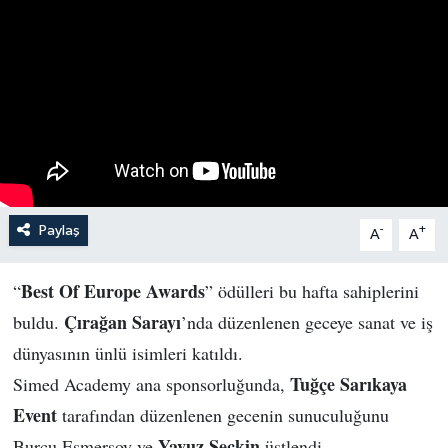
Paylaş
-
+
A
A
Best Of Europe Awards
“
” ödülleri bu hafta sahiplerini
Çırağan Sarayı
buldu.
’nda düzenlenen geceye sanat ve iş
dünyasının ünlü isimleri katıldı.
Tuğçe Sarıkaya
Simed Academy ana sponsorluğunda,
Event
tarafından düzenlenen gecenin sunuculuğunu
Yavuz Seçkin
Burcu Esmersoy ve
üstlendi.