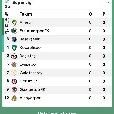
Süper Lig
#
Takım
O
P
1
Amed
0
0
2
Erzurumspor FK
0
0
3
Başakşehir
0
0
4
Kocaelispor
0
0
5
Beşiktaş
0
0
6
Eyüpspor
0
0
7
Galatasaray
0
0
8
Çorum FK
0
0
9
Gaziantep FK
0
0
10
Alanyaspor
0
0
Detaylar için tıklayın