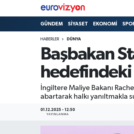
GÜNDEM
SİYASET
EKONOMİ
SPO
HABERLER
DÜNYA
Başbakan St
hedefindeki 
İngiltere Maliye Bakanı Rach
abartarak halkı yanıltmakla s
01.12.2025 - 12:50
YAYINLANMA