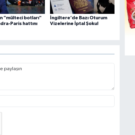
n "mülteci botları"
İngiltere’de Bazı Oturum
ndra-Paris hattını
Vizelerine İptal Şoku!