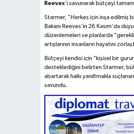
Reeves
'i savunarak bütçeyi tamame
Starmer, "Herkes için inşa edilmiş b
Bakanı Reeves'in 26 Kasım'da duyu
düzenlemeleri ve planlarda "gerekli 
artışlarının insanların hayatını zorlaş
Bütçeyi kendisi için "kişisel bir guru
desteklediğini belirten Starmer, b
abartarak halkı yanıltmakla suçlana
savundu.