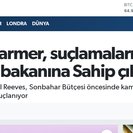
DOL
47,
EUR
55,
R
LONDRA
DÜNYA
STE
64,
GRA
666
armer, suçlamalar
BİS
13.
BIT
bakanına Sahip çı
64.
el Reeves, Sonbahar Bütçesi öncesinde kam
uçlanıyor