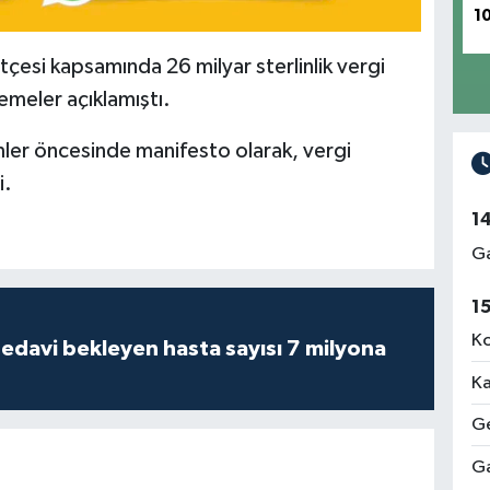
1
esi kapsamında 26 milyar sterlinlik vergi
lemeler açıklamıştı.
mler öncesinde manifesto olarak, vergi
i.
1
Ga
1
Ko
tedavi bekleyen hasta sayısı 7 milyona
Ka
Ge
Ga