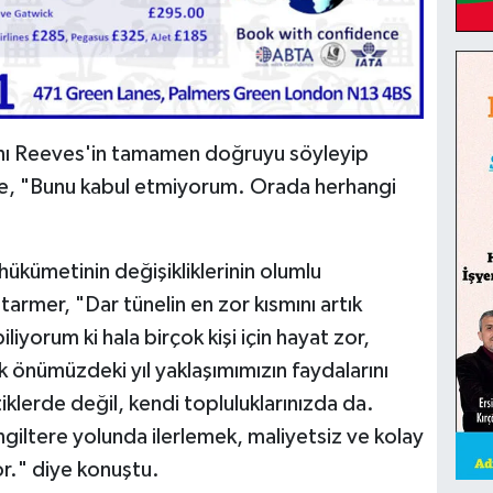
anı Reeves'in tamamen doğruyu söyleyip
ine, "Bunu kabul etmiyorum. Orada herhangi
ükümetinin değişikliklerinin olumlu
armer, "Dar tünelin en zor kısmını artık
iyorum ki hala birçok kişi için hayat zor,
 önümüzdeki yıl yaklaşımımızın faydalarını
tiklerde değil, kendi topluluklarınızda da.
İngiltere yolunda ilerlemek, maliyetsiz ve kolay
or." diye konuştu.