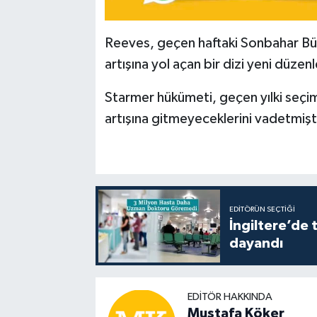
Reeves, geçen haftaki Sonbahar Bütç
artışına yol açan bir dizi yeni düzen
Starmer hükümeti, geçen yılki seçi
artışına gitmeyeceklerini vadetmişt
EDITÖRÜN SEÇTIĞI
İngiltere’de 
dayandı
EDITÖR HAKKINDA
Mustafa Köker