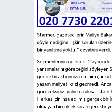
Starmer, gazetecilerin Maliye Bak
söylemediğine ilişkin soruları üzer
bir yanıltma yoktu." cevabını verdi.
Seçmenlerinin gelecek 12 ay içinde h
yansımalarını göreceğini söyleyen St
geride bıraktığımıza eminim çünkü bil
yaşam maliyeti krizi geçmedi. Ancak
göreceksiniz, yalnızca ulusal istatis
Herkes için inşa edilmiş gerçek bir 
olmayan birçok ek kararı gerektiriy