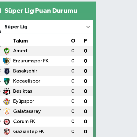
Süper Lig Puan Durumu
Süper Lig
#
Takım
O
P
1
Amed
0
0
2
Erzurumspor FK
0
0
3
Başakşehir
0
0
4
Kocaelispor
0
0
5
Beşiktaş
0
0
6
Eyüpspor
0
0
7
Galatasaray
0
0
8
Çorum FK
0
0
9
Gaziantep FK
0
0