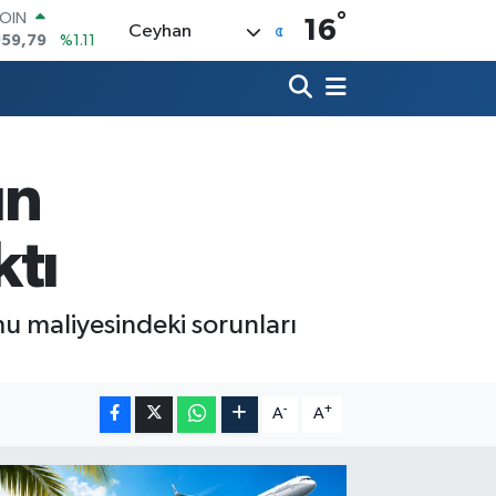
°
AR
16
Ceyhan
7436
%0.18
O
2510
%0.32
RLİN
4811
%0.38
M ALTIN
0.55
%0.03
ın
T100
779
%-14
COIN
ktı
959,79
%1.11
u maliyesindeki sorunları
-
+
A
A