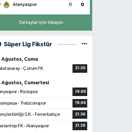
0
Alanyaspor
0
0
Detaylar için tıklayın
Süper Lig Fikstür
4 Ağustos, Cuma
latasaray - Çorum FK
21:30
5 Ağustos, Cumartesi
nyaspor - Rizespor
19:00
sımpaşa - Trabzonspor
19:00
nçlerbirliği S.K. - Fenerbahçe
21:30
ziantep FK - Alanyaspor
21:30