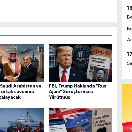
1
Ba
Be
Am
1
Sa
 Suudi Arabistan ve
FBI, Trump Hakkında "Rus
n ortak savunma
Ajanı" Soruşturması
zalayacak
Yürütmüş