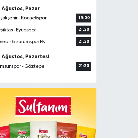
6 Ağustos, Pazar
şakşehir - Kocaelispor
19:00
şiktaş - Eyüpspor
21:30
ed - Erzurumspor FK
21:30
7 Ağustos, Pazartesi
msunspor - Göztepe
21:30