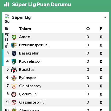
Süper Lig Puan Durumu
Süper Lig
#
Takım
O
P
1
Amed
0
0
2
Erzurumspor FK
0
0
3
Başakşehir
0
0
4
Kocaelispor
0
0
5
Beşiktaş
0
0
6
Eyüpspor
0
0
7
Galatasaray
0
0
8
Çorum FK
0
0
9
Gaziantep FK
0
0
10
Alanyaspor
0
0