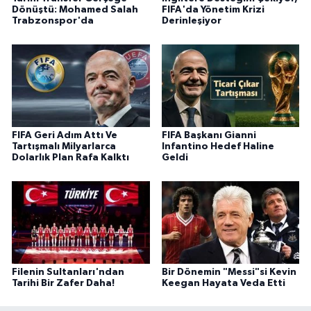
Dönüştü: Mohamed Salah
FIFA'da Yönetim Krizi
Trabzonspor'da
Derinleşiyor
FIFA Geri Adım Attı Ve
FIFA Başkanı Gianni
Tartışmalı Milyarlarca
Infantino Hedef Haline
Dolarlık Plan Rafa Kalktı
Geldi
Filenin Sultanları'ndan
Bir Dönemin "Messi"si Kevin
Tarihi Bir Zafer Daha!
Keegan Hayata Veda Etti