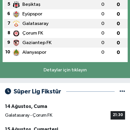
5
Beşiktaş
0
0
6
Eyüpspor
0
0
7
Galatasaray
0
0
8
Çorum FK
0
0
9
Gaziantep FK
0
0
10
Alanyaspor
0
0
Detaylar için tıklayın
Süper Lig Fikstür
14 Ağustos, Cuma
Galatasaray - Çorum FK
21:30
15 Ağustos, Cumartesi