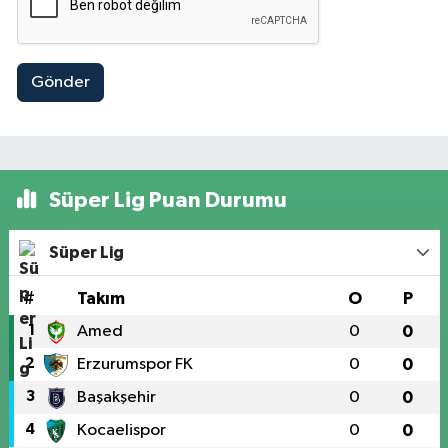
Gönder
Süper Lig Puan Durumu
Süper Lig
#
Takım
O
P
1
Amed
0
0
2
Erzurumspor FK
0
0
3
Başakşehir
0
0
4
Kocaelispor
0
0