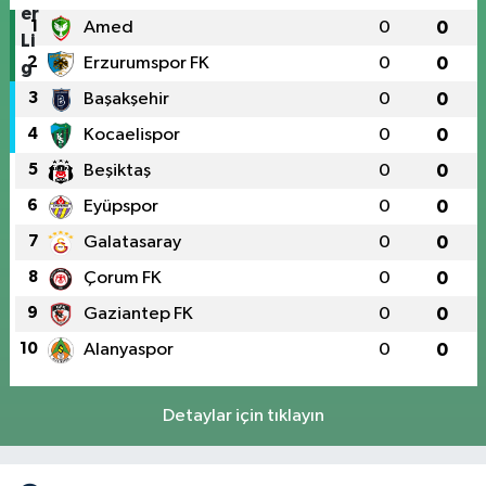
1
Amed
0
0
2
Erzurumspor FK
0
0
3
Başakşehir
0
0
4
Kocaelispor
0
0
5
Beşiktaş
0
0
6
Eyüpspor
0
0
7
Galatasaray
0
0
8
Çorum FK
0
0
9
Gaziantep FK
0
0
10
Alanyaspor
0
0
Detaylar için tıklayın