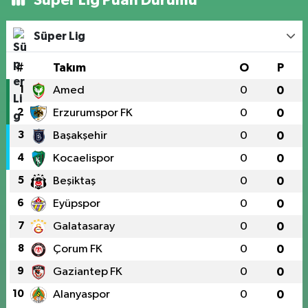
Süper Lig Puan Durumu
Süper Lig
#
Takım
O
P
1
Amed
0
0
2
Erzurumspor FK
0
0
3
Başakşehir
0
0
4
Kocaelispor
0
0
5
Beşiktaş
0
0
6
Eyüpspor
0
0
7
Galatasaray
0
0
8
Çorum FK
0
0
9
Gaziantep FK
0
0
10
Alanyaspor
0
0