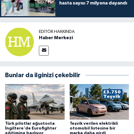
hasta sayısı 7 milyona dayandı
EDITÖR HAKKINDA
Haber Merkezi
Bunlar da ilginizi çekebilir
Türk pilotlar ağustosta
Teşvik verilen elektrikli
İngiltere'de Eurofighter
otomobil listesine bir
eğitimine başlıyor
marka daha girdi