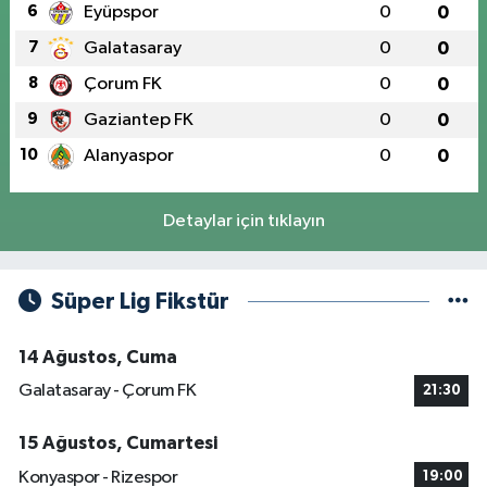
6
Eyüpspor
0
0
7
Galatasaray
0
0
8
Çorum FK
0
0
9
Gaziantep FK
0
0
10
Alanyaspor
0
0
Detaylar için tıklayın
Süper Lig Fikstür
14 Ağustos, Cuma
Galatasaray - Çorum FK
21:30
15 Ağustos, Cumartesi
Konyaspor - Rizespor
19:00