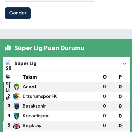
Gönder
Süper Lig Puan Durumu
Süper Lig
#
Takım
O
P
1
Amed
0
0
2
Erzurumspor FK
0
0
3
Başakşehir
0
0
4
Kocaelispor
0
0
5
Beşiktaş
0
0