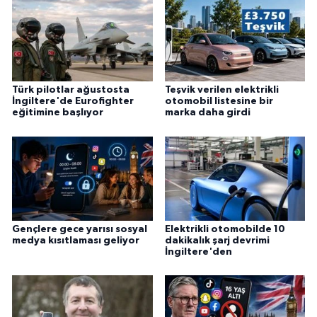
Türk pilotlar ağustosta
Teşvik verilen elektrikli
İngiltere'de Eurofighter
otomobil listesine bir
eğitimine başlıyor
marka daha girdi
Gençlere gece yarısı sosyal
Elektrikli otomobilde 10
medya kısıtlaması geliyor
dakikalık şarj devrimi
İngiltere'den