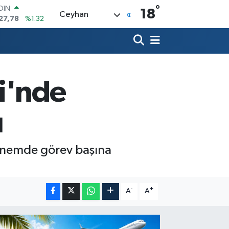
°
AR
18
Ceyhan
894
%0.08
O
398
%-0.02
LİN
581
%0.16
 ALTIN
.85
%0.54
i'nde
100
03
%11
OIN
ı
27,78
%1.32
dönemde görev başına
-
+
A
A