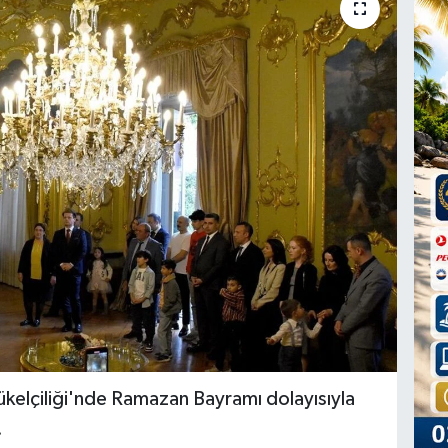
kelçiliği'nde Ramazan Bayramı dolayısıyla
.