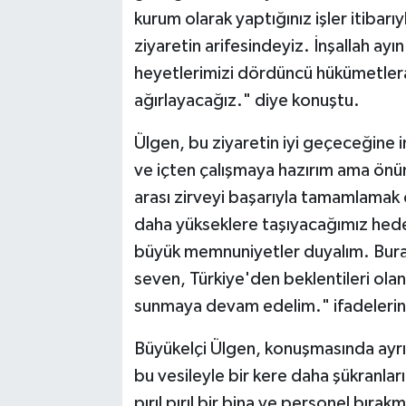
kurum olarak yaptığınız işler itibar
ziyaretin arifesindeyiz. İnşallah a
heyetlerimizi dördüncü hükümetlerar
ağırlayacağız." diye konuştu.
Ülgen, bu ziyaretin iyi geçeceğine in
ve içten çalışmaya hazırım ama önü
arası zirveyi başarıyla tamamlamak o
daha yükseklere taşıyacağımız hede
büyük memnuniyetler duyalım. Burad
seven, Türkiye'den beklentileri olan 
sunmaya devam edelim." ifadelerini
Büyükelçi Ülgen, konuşmasında ayr
bu vesileyle bir kere daha şükranlar
pırıl pırıl bir bina ve personel bırak