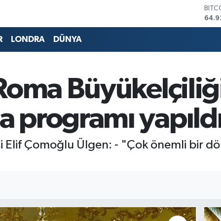
DOL
47,5
EUR
55,0
R
LONDRA
DÜNYA
STER
64,1
GRAM
6527
 Roma Büyükelçiliğ
BİST
13.7
BITC
 programı yapıld
64.9
si Elif Çomoğlu Ülgen: - "Çok önemli bir 