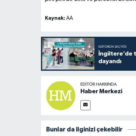
Kaynak:
AA
EDITÖRÜN SEÇTIĞI
İngiltere’de 
dayandı
EDITÖR HAKKINDA
Haber Merkezi
Bunlar da ilginizi çekebilir