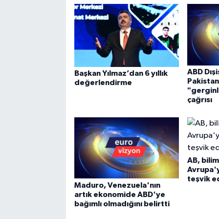
ABD Dışi
Başkan Yılmaz’dan 6 yıllık
Pakistan
değerlendirme
"gerginl
çağrısı
AB, bilim
Avrupa'
teşvik 
Maduro, Venezuela'nın
artık ekonomide ABD'ye
bağımlı olmadığını belirtti