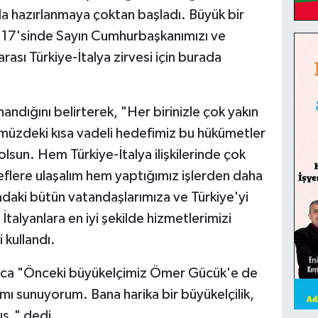
ıyla hazırlanmaya çoktan başladı. Büyük bir
yın 17'sinde Sayın Cumhurbaşkanımızı ve
ası Türkiye-İtalya zirvesi için burada
andığını belirterek, "Her birinizle çok yakın
müzdeki kısa vadeli hedefimiz bu hükümetler
lsun. Hem Türkiye-İtalya ilişkilerinde çok
flere ulaşalım hem yaptığımız işlerden daha
aki bütün vatandaşlarımıza ve Türkiye'yi
İtalyanlara en iyi şekilde hizmetlerimizi
 kullandı.
ıca "Önceki büyükelçimiz Ömer Gücük'e de
ımı sunuyorum. Bana harika bir büyükelçilik,
mış." dedi.