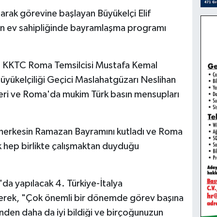
larak görevine başlayan Büyükelçi Elif
in ev sahipliğinde bayramlaşma programı
, KKTC Roma Temsilcisi Mustafa Kemal
üyükelçiliği Geçici Maslahatgüzarı Neslihan
ileleri ve Roma'da mukim Türk basın mensupları
erkesin Ramazan Bayramını kutladı ve Roma
ak hep birlikte çalışmaktan duyduğu
da yapılacak 4. Türkiye-İtalya
derek, "Çok önemli bir dönemde görev başına
nden daha da iyi bildiği ve birçoğunuzun