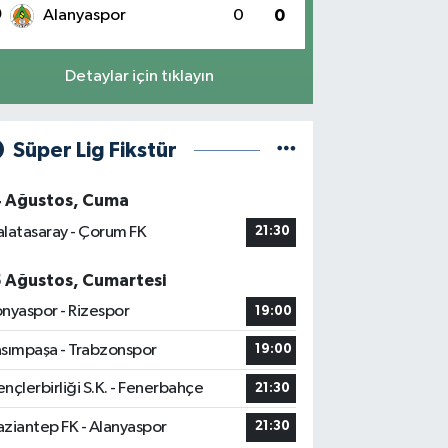
0
Alanyaspor
0
0
Detaylar için tıklayın
Süper Lig Fikstür
4 Ağustos, Cuma
latasaray - Çorum FK
21:30
5 Ağustos, Cumartesi
nyaspor - Rizespor
19:00
sımpaşa - Trabzonspor
19:00
nçlerbirliği S.K. - Fenerbahçe
21:30
ziantep FK - Alanyaspor
21:30