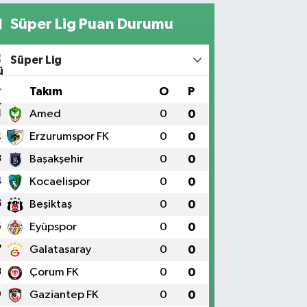
Süper Lig Puan Durumu
Süper Lig
#
Takım
O
P
1
Amed
0
0
2
Erzurumspor FK
0
0
3
Başakşehir
0
0
4
Kocaelispor
0
0
5
Beşiktaş
0
0
6
Eyüpspor
0
0
7
Galatasaray
0
0
8
Çorum FK
0
0
9
Gaziantep FK
0
0