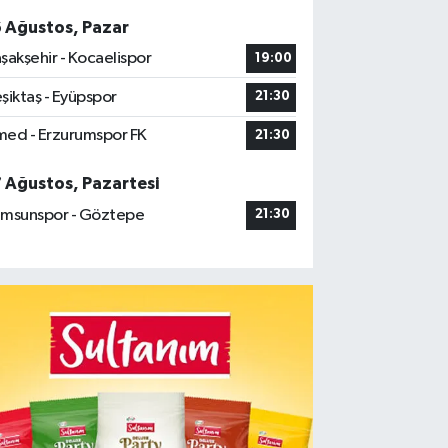
6 Ağustos, Pazar
şakşehir - Kocaelispor
19:00
şiktaş - Eyüpspor
21:30
ed - Erzurumspor FK
21:30
7 Ağustos, Pazartesi
msunspor - Göztepe
21:30