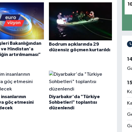
1
şleri Bakanlığından
Bodrum açıklarında 29
 ve Hindistan'a
düzensiz göçmen kurtarıldı
iğin artırılmaması"
1
Ga
1
Ko
 insanlarının
Diyarbakır'da "Türkiye
ya göç etmesini
Sohbetleri" toplantısı
Ka
edecek
düzenlendi
Ge
Ga