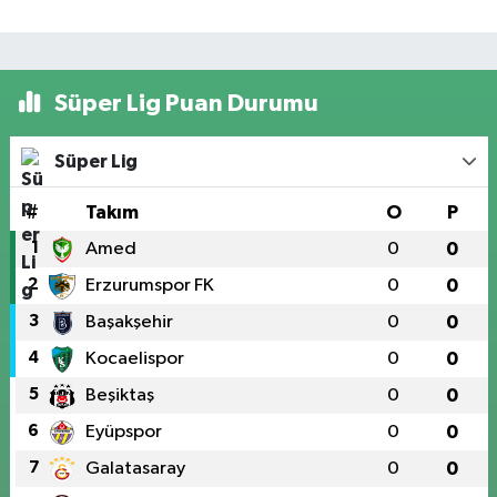
Süper Lig Puan Durumu
Süper Lig
#
Takım
O
P
1
Amed
0
0
2
Erzurumspor FK
0
0
3
Başakşehir
0
0
4
Kocaelispor
0
0
5
Beşiktaş
0
0
6
Eyüpspor
0
0
7
Galatasaray
0
0