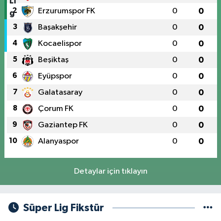
2
Erzurumspor FK
0
0
3
Başakşehir
0
0
4
Kocaelispor
0
0
5
Beşiktaş
0
0
6
Eyüpspor
0
0
7
Galatasaray
0
0
8
Çorum FK
0
0
9
Gaziantep FK
0
0
10
Alanyaspor
0
0
Detaylar için tıklayın
Süper Lig Fikstür