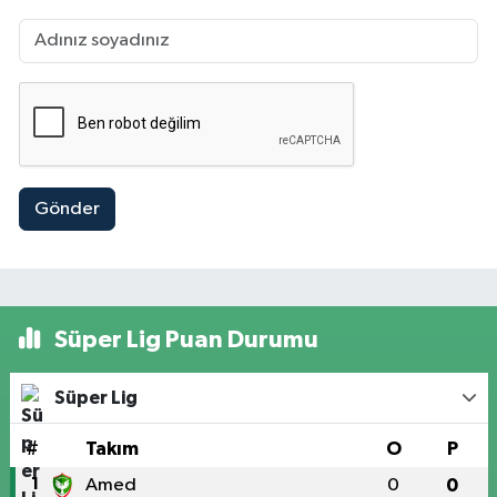
Gönder
Süper Lig Puan Durumu
Süper Lig
#
Takım
O
P
1
Amed
0
0