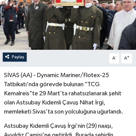
Paylaş
-
+
A
A
SİVAS (AA) - Dynamic Mariner/Flotex-25
Tatbikatı'nda görevde bulunan "TCG
Kemalreis"te 29 Mart'ta rahatsızlanarak şehit
olan Astsubay Kıdemli Çavuş Nihat İrgi,
memleketi Sivas'ta son yolculuğuna uğurlandı.
Astsubay Kıdemli Çavuş İrgi'nin (29) naaşı,
Ayyıldız Camisi'ne getirildi. Burada şehidin