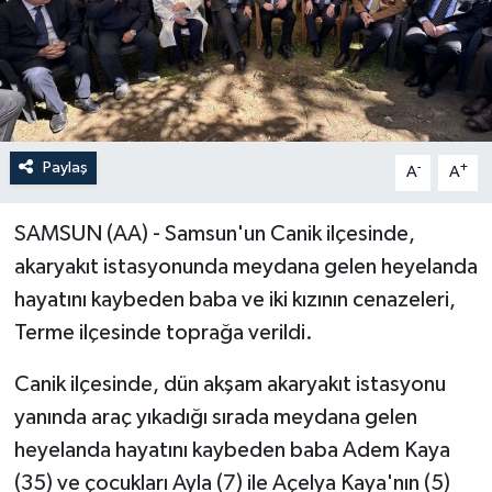
Paylaş
-
+
A
A
SAMSUN (AA) - Samsun'un Canik ilçesinde,
akaryakıt istasyonunda meydana gelen heyelanda
hayatını kaybeden baba ve iki kızının cenazeleri,
Terme ilçesinde toprağa verildi.
Canik ilçesinde, dün akşam akaryakıt istasyonu
yanında araç yıkadığı sırada meydana gelen
heyelanda hayatını kaybeden baba Adem Kaya
(35) ve çocukları Ayla (7) ile Açelya Kaya'nın (5)