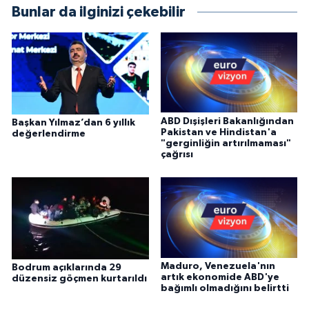
Bunlar da ilginizi çekebilir
ABD Dışişleri Bakanlığından
Başkan Yılmaz’dan 6 yıllık
Pakistan ve Hindistan'a
değerlendirme
"gerginliğin artırılmaması"
çağrısı
Maduro, Venezuela'nın
Bodrum açıklarında 29
artık ekonomide ABD'ye
düzensiz göçmen kurtarıldı
bağımlı olmadığını belirtti