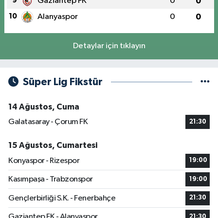
9
Gaziantep FK
0
0
10
Alanyaspor
0
0
Detaylar için tıklayın
Süper Lig Fikstür
14 Ağustos, Cuma
Galatasaray - Çorum FK
21:30
15 Ağustos, Cumartesi
Konyaspor - Rizespor
19:00
Kasımpaşa - Trabzonspor
19:00
Gençlerbirliği S.K. - Fenerbahçe
21:30
Gaziantep FK - Alanyaspor
21:30