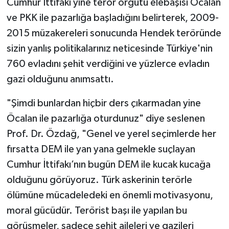
Cumhur İttifakı yine terör örgütü elebaşısı Öcalan
ve PKK ile pazarlığa başladığını belirterek, 2009-
2015 müzakereleri sonucunda Hendek teröründe
sizin yanlış politikalarınız neticesinde Türkiye'nin
760 evladını şehit verdiğini ve yüzlerce evladın
gazi olduğunu anımsattı.
"Şimdi bunlardan hiçbir ders çıkarmadan yine
Öcalan ile pazarlığa oturdunuz" diye seslenen
Prof. Dr. Özdağ, "Genel ve yerel seçimlerde her
fırsatta DEM ile yan yana gelmekle suçlayan
Cumhur İttifakı’nın bugün DEM ile kucak kucağa
olduğunu görüyoruz. Türk askerinin terörle
ölümüne mücadeledeki en önemli motivasyonu,
moral gücüdür. Terörist başı ile yapılan bu
görüşmeler, sadece şehit aileleri ve gazileri