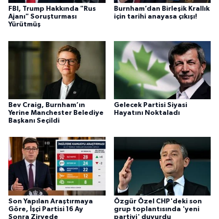
FBI, Trump Hakkında "Rus
Burnham’dan Birleşik Krallık
Ajanı" Soruşturması
için tarihi anayasa çıkışı!
Yürütmüş
Bev Craig, Burnham’ın
Gelecek Partisi Siyasi
Yerine Manchester Belediye
Hayatını Noktaladı
Başkanı Seçildi
Son Yapılan Araştırmaya
Özgür Özel CHP'deki son
Göre, İşçi Partisi 16 Ay
grup toplantısında 'yeni
Sonra Zirvede
partiyi' duyurdu