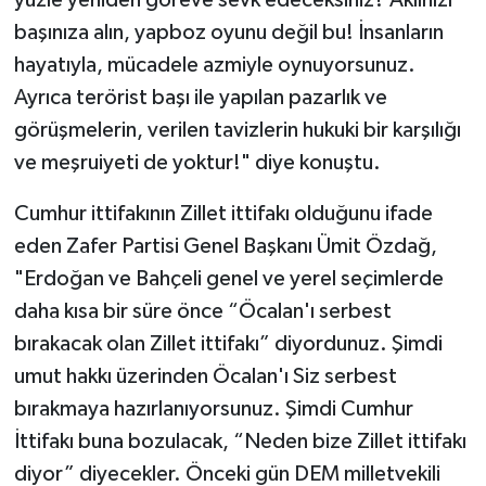
yüzle yeniden göreve sevk edeceksiniz? Aklınızı
başınıza alın, yapboz oyunu değil bu! İnsanların
hayatıyla, mücadele azmiyle oynuyorsunuz.
Ayrıca terörist başı ile yapılan pazarlık ve
görüşmelerin, verilen tavizlerin hukuki bir karşılığı
ve meşruiyeti de yoktur!" diye konuştu.
Cumhur ittifakının Zillet ittifakı olduğunu ifade
eden Zafer Partisi Genel Başkanı Ümit Özdağ,
"Erdoğan ve Bahçeli genel ve yerel seçimlerde
daha kısa bir süre önce “Öcalan'ı serbest
bırakacak olan Zillet ittifakı” diyordunuz. Şimdi
umut hakkı üzerinden Öcalan'ı Siz serbest
bırakmaya hazırlanıyorsunuz. Şimdi Cumhur
İttifakı buna bozulacak, “Neden bize Zillet ittifakı
diyor” diyecekler. Önceki gün DEM milletvekili