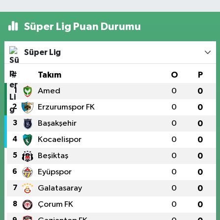
Süper Lig Puan Durumu
Süper Lig
#
Takım
O
P
1
Amed
0
0
2
Erzurumspor FK
0
0
3
Başakşehir
0
0
4
Kocaelispor
0
0
5
Beşiktaş
0
0
6
Eyüpspor
0
0
7
Galatasaray
0
0
8
Çorum FK
0
0