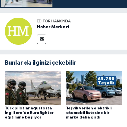
EDITÖR HAKKINDA
Haber Merkezi
Bunlar da ilginizi çekebilir
Türk pilotlar ağustosta
Teşvik verilen elektrikli
İngiltere'de Eurofighter
otomobil listesine bir
eğitimine başlıyor
marka daha girdi