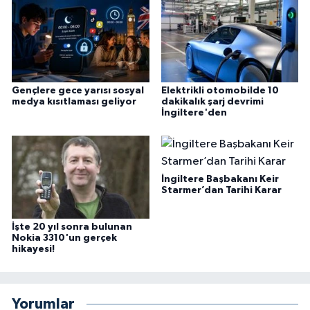
Gençlere gece yarısı sosyal
Elektrikli otomobilde 10
medya kısıtlaması geliyor
dakikalık şarj devrimi
İngiltere'den
İngiltere Başbakanı Keir
Starmer’dan Tarihi Karar
İşte 20 yıl sonra bulunan
Nokia 3310'un gerçek
hikayesi!
Yorumlar