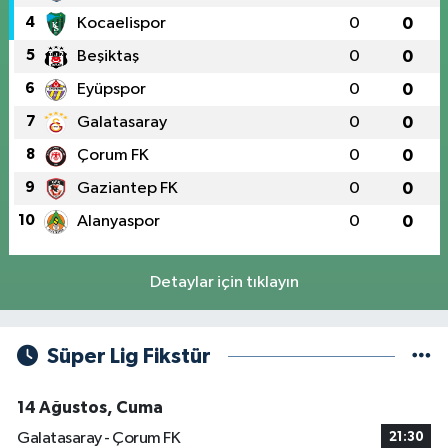
4
Kocaelispor
0
0
5
Beşiktaş
0
0
6
Eyüpspor
0
0
7
Galatasaray
0
0
8
Çorum FK
0
0
9
Gaziantep FK
0
0
10
Alanyaspor
0
0
Detaylar için tıklayın
Süper Lig Fikstür
14 Ağustos, Cuma
Galatasaray - Çorum FK
21:30