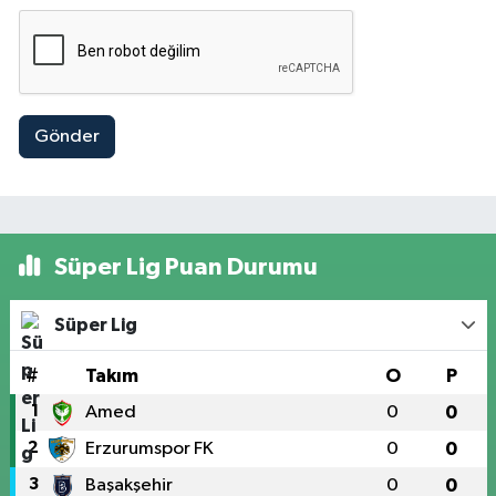
Gönder
Süper Lig Puan Durumu
Süper Lig
#
Takım
O
P
1
Amed
0
0
2
Erzurumspor FK
0
0
3
Başakşehir
0
0