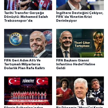
Tarihi Transfer Gerçeğe
İngiltere Desteğini Çekiyor,
Dönüştü: Mohamed Salah
FIFA'da Yönetim Krizi
Trabzonspor'da
Derinleşiyor
FIFA Geri Adım Attı Ve
FIFA Başkanı Gianni
Tartışmalı Milyarlarca
Infantino Hedef Haline
Dolarlık Plan Rafa Kalktı
Geldi
Filenin Sultanları'ndan
Bir Dönemin "Messi"si Kevin