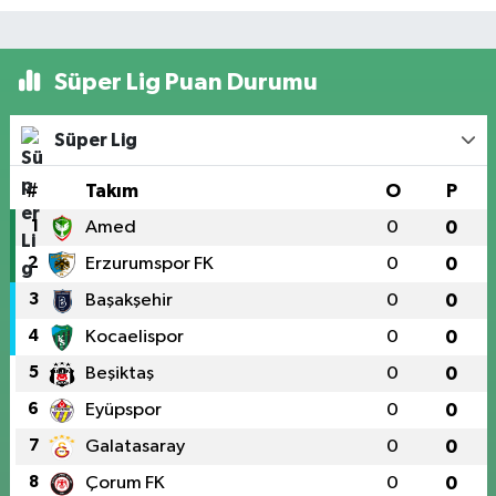
Süper Lig Puan Durumu
Süper Lig
#
Takım
O
P
1
Amed
0
0
2
Erzurumspor FK
0
0
3
Başakşehir
0
0
4
Kocaelispor
0
0
5
Beşiktaş
0
0
6
Eyüpspor
0
0
7
Galatasaray
0
0
8
Çorum FK
0
0