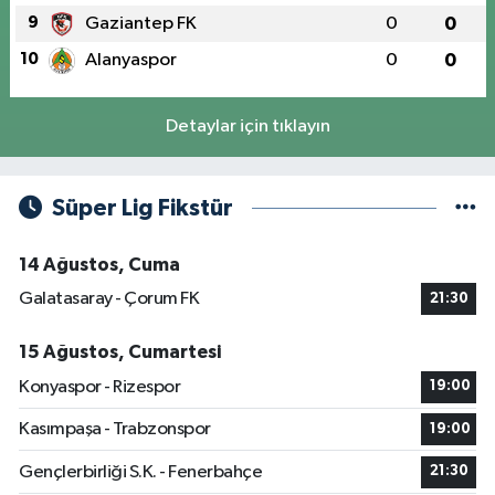
9
Gaziantep FK
0
0
10
Alanyaspor
0
0
Detaylar için tıklayın
Süper Lig Fikstür
14 Ağustos, Cuma
Galatasaray - Çorum FK
21:30
15 Ağustos, Cumartesi
Konyaspor - Rizespor
19:00
Kasımpaşa - Trabzonspor
19:00
Gençlerbirliği S.K. - Fenerbahçe
21:30