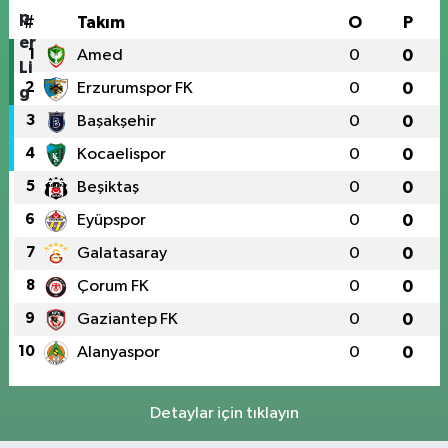
#
Takım
O
P
1
Amed
0
0
2
Erzurumspor FK
0
0
3
Başakşehir
0
0
4
Kocaelispor
0
0
5
Beşiktaş
0
0
6
Eyüpspor
0
0
7
Galatasaray
0
0
8
Çorum FK
0
0
9
Gaziantep FK
0
0
10
Alanyaspor
0
0
Detaylar için tıklayın