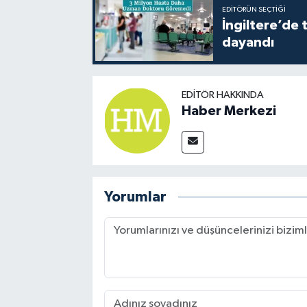
EDITÖRÜN SEÇTIĞI
İngiltere’de 
dayandı
EDITÖR HAKKINDA
Haber Merkezi
Yorumlar