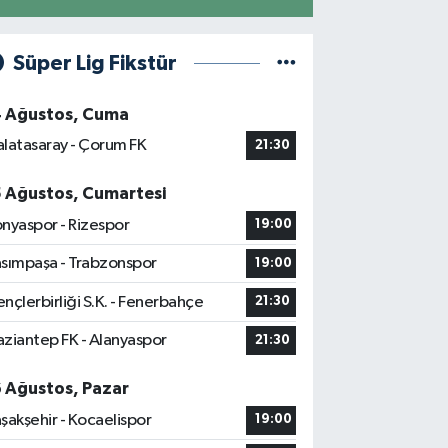
Süper Lig Fikstür
4 Ağustos, Cuma
latasaray - Çorum FK
21:30
5 Ağustos, Cumartesi
nyaspor - Rizespor
19:00
sımpaşa - Trabzonspor
19:00
nçlerbirliği S.K. - Fenerbahçe
21:30
ziantep FK - Alanyaspor
21:30
6 Ağustos, Pazar
şakşehir - Kocaelispor
19:00