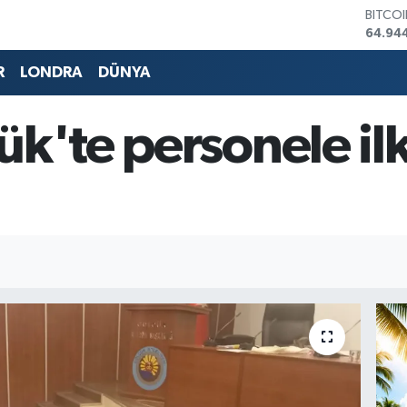
DOLA
47,74
EURO
55,25
R
LONDRA
DÜNYA
STERL
64,481
GRAM 
ük'te personele il
6660.
BİST1
13.779
BITCO
64.94