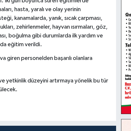
di. İki gün boyunca süren eğitimlerde
arı, hasta, yaralı ve olay yerinin
teği, kanamalarda, yanık, sıcak çarpması,
lukları, zehirlenmeler, hayvan ısırmaları, göz,
sı, boğulma gibi durumlarda ilk yardım ve
nda eğitim verildi.
va giren personelden başarılı olanlara
ve yetkinlik düzeyini artırmaya yönelik bu tür
rülecek.