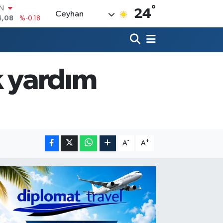
°
R
24
Ceyhan
36
%0.18
10
%0.32
İN
1
%0.38
ALTIN
k yardım
55
%0.03
00
%-14
IN
4,08
%-0.18
-
+
A
A