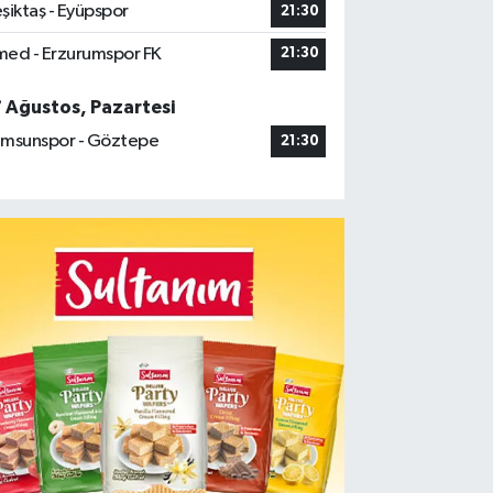
şiktaş - Eyüpspor
21:30
ed - Erzurumspor FK
21:30
7 Ağustos, Pazartesi
msunspor - Göztepe
21:30