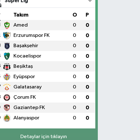
Süper Lig
#
Takım
O
P
1
Amed
0
0
2
Erzurumspor FK
0
0
3
Başakşehir
0
0
4
Kocaelispor
0
0
5
Beşiktaş
0
0
6
Eyüpspor
0
0
7
Galatasaray
0
0
8
Çorum FK
0
0
9
Gaziantep FK
0
0
0
Alanyaspor
0
0
Detaylar için tıklayın