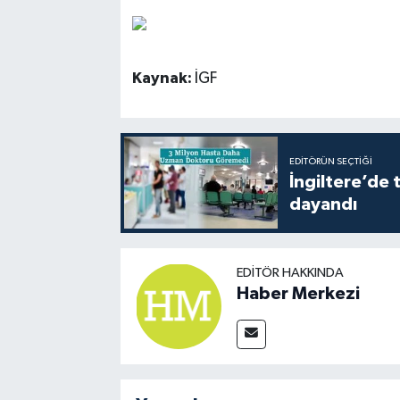
Kaynak:
İGF
EDITÖRÜN SEÇTIĞI
İngiltere’de 
dayandı
EDITÖR HAKKINDA
Haber Merkezi