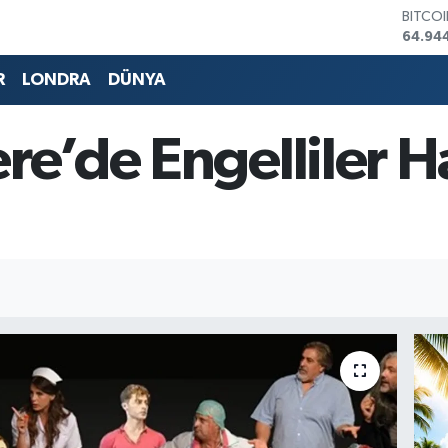
DOLA
47,74
EURO
55,25
R
LONDRA
DÜNYA
STERL
64,481
GRAM 
re’de Engelliler Ha
6660.
BİST1
13.779
BITCO
64.94