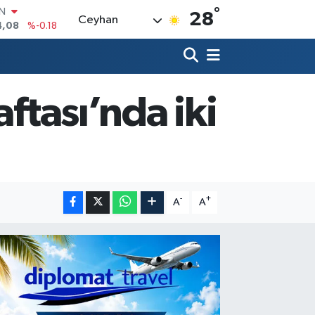
°
R
28
Ceyhan
36
%0.18
10
%0.32
İN
1
%0.38
ALTIN
ftası’nda iki
55
%0.03
00
%-14
IN
4,08
%-0.18
-
+
A
A