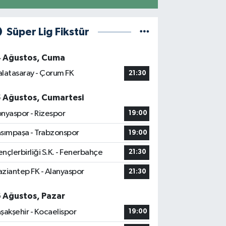
Süper Lig Fikstür
4 Ağustos, Cuma
latasaray - Çorum FK
21:30
5 Ağustos, Cumartesi
nyaspor - Rizespor
19:00
sımpaşa - Trabzonspor
19:00
nçlerbirliği S.K. - Fenerbahçe
21:30
ziantep FK - Alanyaspor
21:30
6 Ağustos, Pazar
şakşehir - Kocaelispor
19:00