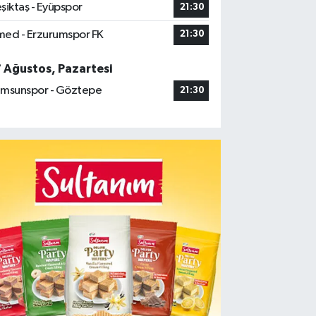
şiktaş - Eyüpspor
21:30
ed - Erzurumspor FK
21:30
7 Ağustos, Pazartesi
msunspor - Göztepe
21:30