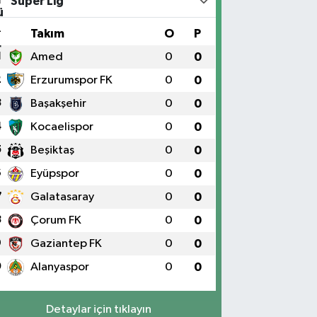
Süper Lig
#
Takım
O
P
1
Amed
0
0
2
Erzurumspor FK
0
0
3
Başakşehir
0
0
4
Kocaelispor
0
0
5
Beşiktaş
0
0
6
Eyüpspor
0
0
7
Galatasaray
0
0
8
Çorum FK
0
0
9
Gaziantep FK
0
0
0
Alanyaspor
0
0
Detaylar için tıklayın