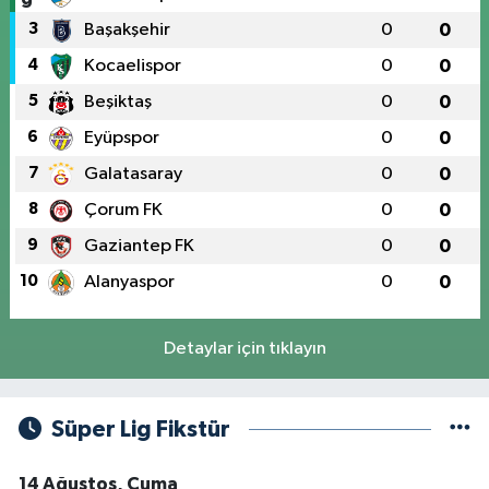
3
Başakşehir
0
0
4
Kocaelispor
0
0
5
Beşiktaş
0
0
6
Eyüpspor
0
0
7
Galatasaray
0
0
8
Çorum FK
0
0
9
Gaziantep FK
0
0
10
Alanyaspor
0
0
Detaylar için tıklayın
Süper Lig Fikstür
14 Ağustos, Cuma