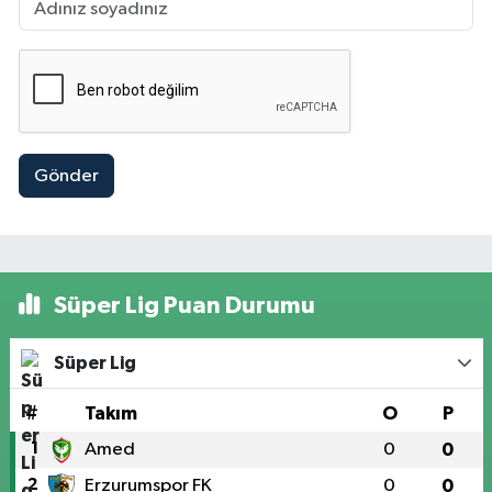
Gönder
Süper Lig Puan Durumu
Süper Lig
#
Takım
O
P
1
Amed
0
0
2
Erzurumspor FK
0
0