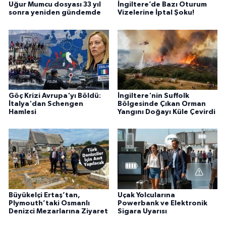
Uğur Mumcu dosyası 33 yıl
İngiltere’de Bazı Oturum
sonra yeniden gündemde
Vizelerine İptal Şoku!
Göç Krizi Avrupa'yı Böldü:
İngiltere'nin Suffolk
İtalya'dan Schengen
Bölgesinde Çıkan Orman
Hamlesi
Yangını Doğayı Küle Çevirdi
Büyükelçi Ertaş’tan,
Uçak Yolcularına
Plymouth’taki Osmanlı
Powerbank ve Elektronik
Denizci Mezarlarına Ziyaret
Sigara Uyarısı