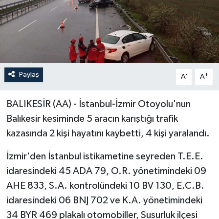
Paylaş
-
+
A
A
BALIKESİR (AA) - İstanbul-İzmir Otoyolu'nun
Balıkesir kesiminde 5 aracın karıştığı trafik
kazasında 2 kişi hayatını kaybetti, 4 kişi yaralandı.
İzmir'den İstanbul istikametine seyreden T.E.E.
idaresindeki 45 ADA 79, O.R. yönetimindeki 09
AHE 833, S.A. kontrolündeki 10 BV 130, E.C.B.
idaresindeki 06 BNJ 702 ve K.A. yönetimindeki
34 BYR 469 plakalı otomobiller, Susurluk ilçesi