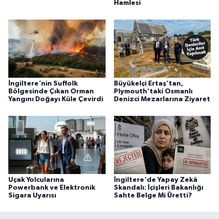
Hamlesi
İngiltere'nin Suffolk
Büyükelçi Ertaş’tan,
Bölgesinde Çıkan Orman
Plymouth’taki Osmanlı
Yangını Doğayı Küle Çevirdi
Denizci Mezarlarına Ziyaret
Uçak Yolcularına
İngiltere'de Yapay Zekâ
Powerbank ve Elektronik
Skandalı: İçişleri Bakanlığı
Sigara Uyarısı
Sahte Belge Mi Üretti?