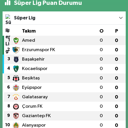
Süper Lig Puan Durumu
Süper Lig
#
Takım
O
P
1
Amed
0
0
2
Erzurumspor FK
0
0
3
Başakşehir
0
0
4
Kocaelispor
0
0
5
Beşiktaş
0
0
6
Eyüpspor
0
0
7
Galatasaray
0
0
8
Çorum FK
0
0
9
Gaziantep FK
0
0
10
Alanyaspor
0
0