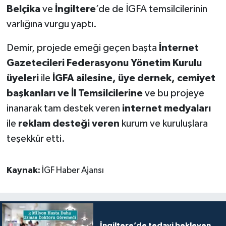
Belçika
ve
İngiltere
’de de İGFA temsilcilerinin
varlığına vurgu yaptı.
Demir, projede emeği geçen başta
İnternet
Gazetecileri Federasyonu Yönetim Kurulu
üyeleri
ile
İGFA ailesine, üye dernek, cemiyet
başkanları ve İl Temsilcilerine
ve bu projeye
inanarak tam destek veren
internet medyaları
ile
reklam desteği veren
kurum ve kuruluşlara
teşekkür etti.
Kaynak:
İGF Haber Ajansı
İngiltere’de tedavi bekleyen