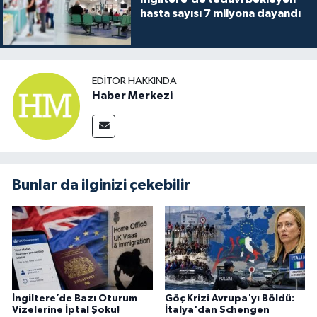
hasta sayısı 7 milyona dayandı
EDITÖR HAKKINDA
Haber Merkezi
Bunlar da ilginizi çekebilir
İngiltere’de Bazı Oturum
Göç Krizi Avrupa'yı Böldü:
Vizelerine İptal Şoku!
İtalya'dan Schengen