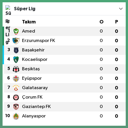
Süper Lig
#
Takım
O
P
1
Amed
0
0
2
Erzurumspor FK
0
0
3
Başakşehir
0
0
4
Kocaelispor
0
0
5
Beşiktaş
0
0
6
Eyüpspor
0
0
7
Galatasaray
0
0
8
Çorum FK
0
0
9
Gaziantep FK
0
0
10
Alanyaspor
0
0