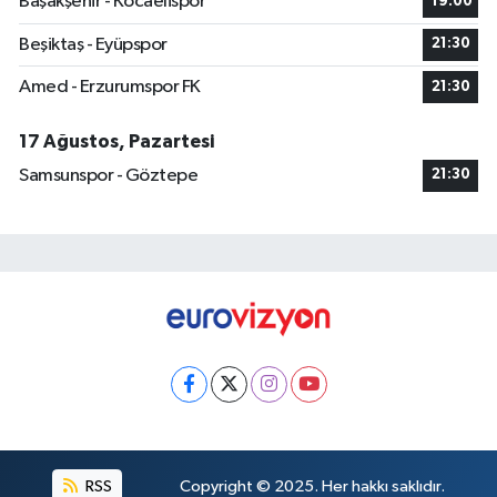
Başakşehir - Kocaelispor
19:00
Beşiktaş - Eyüpspor
21:30
Amed - Erzurumspor FK
21:30
17 Ağustos, Pazartesi
Samsunspor - Göztepe
21:30
RSS
Copyright © 2025. Her hakkı saklıdır.