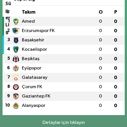
#
Takım
O
P
1
Amed
0
0
2
Erzurumspor FK
0
0
3
Başakşehir
0
0
4
Kocaelispor
0
0
5
Beşiktaş
0
0
6
Eyüpspor
0
0
7
Galatasaray
0
0
8
Çorum FK
0
0
9
Gaziantep FK
0
0
10
Alanyaspor
0
0
Detaylar için tıklayın