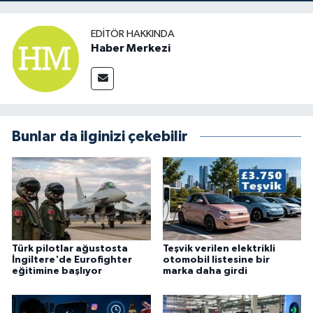
EDITÖR HAKKINDA
Haber Merkezi
Bunlar da ilginizi çekebilir
Türk pilotlar ağustosta
Teşvik verilen elektrikli
İngiltere'de Eurofighter
otomobil listesine bir
eğitimine başlıyor
marka daha girdi