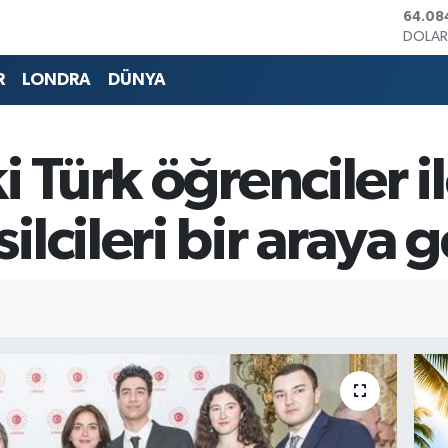
DOLA
47,57
EURO
55,01
R
LONDRA
DÜNYA
STERL
64,17
GRAM 
6508.
i Türk öğrenciler il
BİST1
13.64
BITCO
lcileri bir araya g
64.08