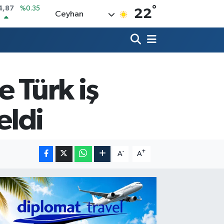
°
R
22
Ceyhan
60
%0.1
26
%0.29
İN
94
%0.29
ALTIN
83
%4.44
e Türk iş
00
7
%-30
IN
eldi
4,87
%0.35
-
+
A
A