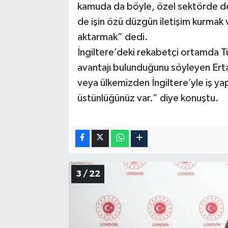
kamuda da böyle, özel sektörde de
de işin özü düzgün iletişim kurmak
aktarmak” dedi.
İngiltere’deki rekabetçi ortamda Tü
avantajı bulunduğunu söyleyen Erta
veya ülkemizden İngiltere’yle iş yapa
üstünlüğünüz var.” diye konuştu.
3 / 22