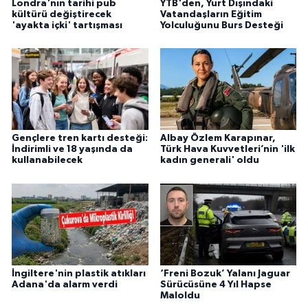
Londra'nın tarihi pub
YTB'den, Yurt Dışındaki
kültürü değiştirecek
Vatandaşların Eğitim
'ayakta içki' tartışması
Yolculuğunu Burs Desteği
Gençlere tren kartı desteği:
Albay Özlem Karapınar,
İndirimli ve 18 yaşında da
Türk Hava Kuvvetleri’nin 'ilk
kullanabilecek
kadın generali' oldu
İngiltere'nin plastik atıkları
‘Freni Bozuk’ Yalanı Jaguar
Adana'da alarm verdi
Sürücüsüne 4 Yıl Hapse
Maloldu