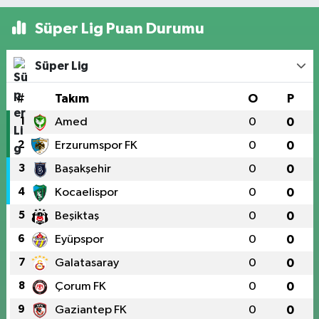
Süper Lig Puan Durumu
Süper Lig
#
Takım
O
P
1
Amed
0
0
2
Erzurumspor FK
0
0
3
Başakşehir
0
0
4
Kocaelispor
0
0
5
Beşiktaş
0
0
6
Eyüpspor
0
0
7
Galatasaray
0
0
8
Çorum FK
0
0
9
Gaziantep FK
0
0