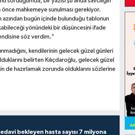
u sorduğumda, bir yazısı şu anda savcılığın
an önce mahkemeye sunulması gerekiyor.
n azından bugün içinde bulunduğu tablonun
ıkabileceği yönündeki bir düşüncesini ifade
endisine söz verdim."
nmadığını, kendilerinin gelecek güzel günleri
lduklarını belirten Kılıçdaroğlu, gelecek güzel
çin de hazırlamak zorunda olduklarını sözlerine
tedavi bekleyen hasta sayısı 7 milyona