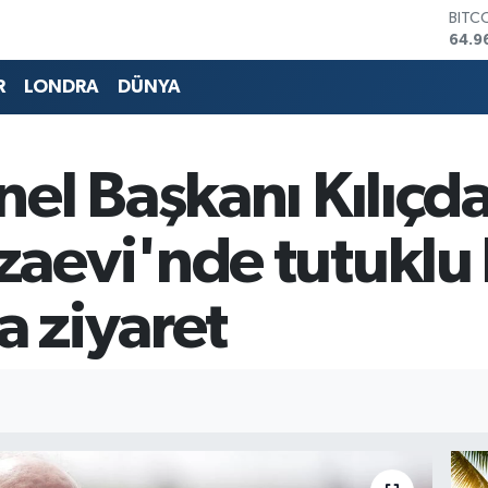
DOL
47,7
EUR
55,2
R
LONDRA
DÜNYA
STER
64,4
GRAM
6660
nel Başkanı Kılıçd
BİST
13.7
BITC
aevi'nde tutuklu
64.9
 ziyaret