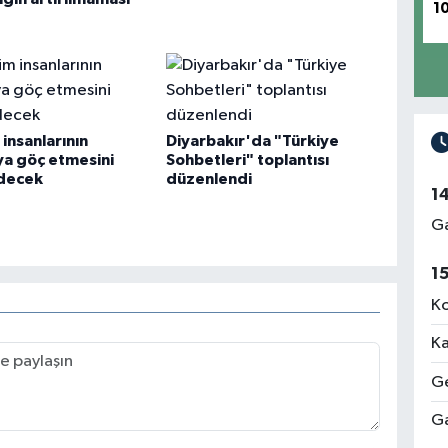
1
 insanlarının
Diyarbakır'da "Türkiye
ya göç etmesini
Sohbetleri" toplantısı
edecek
düzenlendi
1
Ga
1
Ko
Ka
Ge
Ga