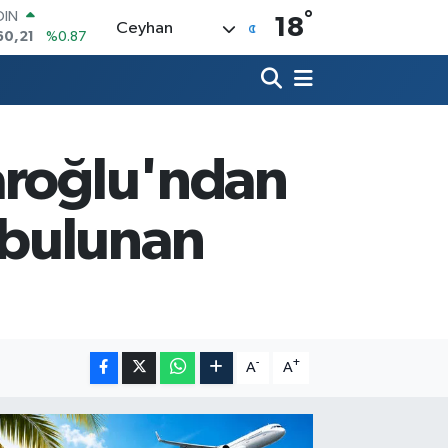
°
AR
18
Ceyhan
436
%0.18
O
510
%0.32
LİN
811
%0.38
 ALTIN
.55
%0.03
aroğlu'ndan
100
79
%-14
OIN
 bulunan
60,21
%0.87
-
+
A
A