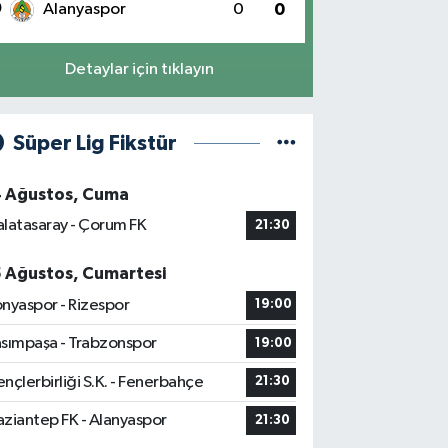
0
Alanyaspor
0
0
Detaylar için tıklayın
Süper Lig Fikstür
4 Ağustos, Cuma
latasaray - Çorum FK
21:30
5 Ağustos, Cumartesi
nyaspor - Rizespor
19:00
sımpaşa - Trabzonspor
19:00
nçlerbirliği S.K. - Fenerbahçe
21:30
ziantep FK - Alanyaspor
21:30