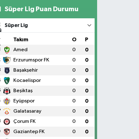
Süper Lig Puan Durumu
Süper Lig
#
Takım
O
P
1
Amed
0
0
2
Erzurumspor FK
0
0
3
Başakşehir
0
0
4
Kocaelispor
0
0
5
Beşiktaş
0
0
6
Eyüpspor
0
0
7
Galatasaray
0
0
8
Çorum FK
0
0
9
Gaziantep FK
0
0