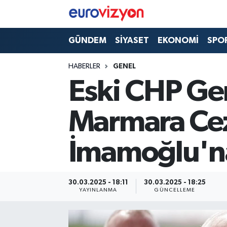
GÜNDEM
SİYASET
EKONOMİ
SPO
HABERLER
GENEL
Eski CHP Ge
Marmara Cez
İmamoğlu'na
30.03.2025 - 18:11
30.03.2025 - 18:25
YAYINLANMA
GÜNCELLEME