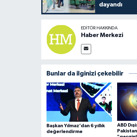
dayandı
EDITÖR HAKKINDA
Haber Merkezi
Bunlar da ilginizi çekebilir
ABD Dışi
Başkan Yılmaz’dan 6 yıllık
Pakistan
değerlendirme
"gerginl