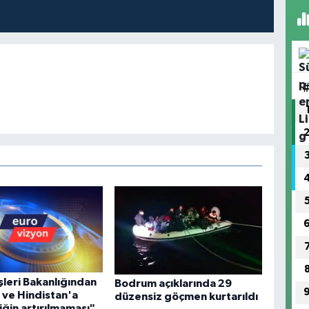
şleri Bakanlığından
Bodrum açıklarında 29
 ve Hindistan'a
düzensiz göçmen kurtarıldı
iğin artırılmaması"