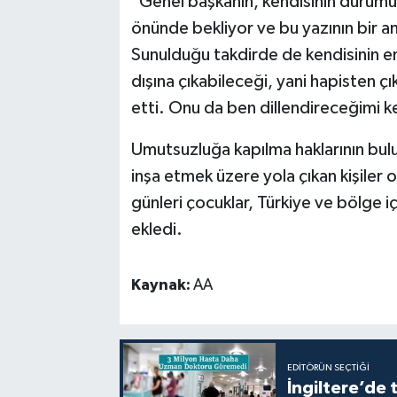
"Genel başkanın, kendisinin durumun
önünde bekliyor ve bu yazının bir 
Sunulduğu takdirde de kendisinin e
dışına çıkabileceği, yani hapisten ç
etti. Onu da ben dillendireceğimi k
Umutsuzluğa kapılma haklarının bulu
inşa etmek üzere yola çıkan kişiler o
günleri çocuklar, Türkiye ve bölge i
ekledi.
Kaynak:
AA
EDITÖRÜN SEÇTIĞI
İngiltere’de 