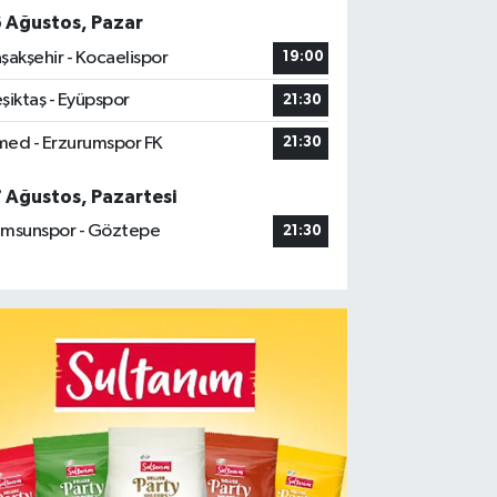
6 Ağustos, Pazar
şakşehir - Kocaelispor
19:00
şiktaş - Eyüpspor
21:30
ed - Erzurumspor FK
21:30
7 Ağustos, Pazartesi
msunspor - Göztepe
21:30