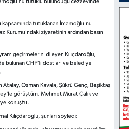
mamoğlu'nu tutuklu bulunduğu cezaevinde
sı kapsamında tutuklanan İmamoğlu'nu
faz Kurumu'ndaki ziyaretinin ardından basın
ayram geçirmelerini dileyen Kılıçdaroğlu,
e bulunan CHP'li dostları ve belediye
.
n Atalay, Osman Kavala, Şükrü Genç, Beşiktaş
Bey'le görüştüm. Mehmet Murat Çalık ve
iye konuştu.
al Kılıçdaroğlu, şunları söyledi: