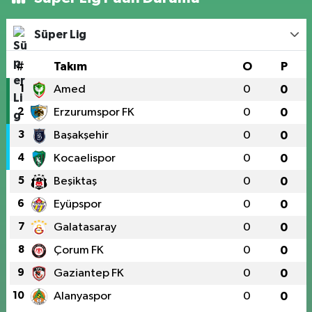
Süper Lig
#
Takım
O
P
1
Amed
0
0
2
Erzurumspor FK
0
0
3
Başakşehir
0
0
4
Kocaelispor
0
0
5
Beşiktaş
0
0
6
Eyüpspor
0
0
7
Galatasaray
0
0
8
Çorum FK
0
0
9
Gaziantep FK
0
0
10
Alanyaspor
0
0