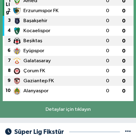
1
Amed
0
0
2
Erzurumspor FK
0
0
3
Başakşehir
0
0
4
Kocaelispor
0
0
5
Beşiktaş
0
0
6
Eyüpspor
0
0
7
Galatasaray
0
0
8
Çorum FK
0
0
9
Gaziantep FK
0
0
10
Alanyaspor
0
0
Detaylar için tıklayın
Süper Lig Fikstür