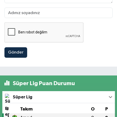
Gönder
Süper Lig Puan Durumu
Süper Lig
#
Takım
O
P