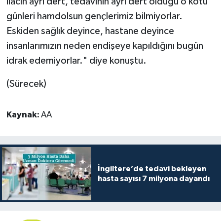
ilacın ayrı dert, tedavinin ayrı dert olduğu o kötü
günleri hamdolsun gençlerimiz bilmiyorlar.
Eskiden sağlık deyince, hastane deyince
insanlarımızın neden endişeye kapıldığını bugün
idrak edemiyorlar." diye konuştu.
(Sürecek)
Kaynak:
AA
İngiltere’de tedavi bekleyen
hasta sayısı 7 milyona dayandı