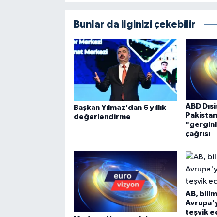
Bunlar da ilginizi çekebilir
ABD Dışi
Başkan Yılmaz’dan 6 yıllık
Pakistan
değerlendirme
"gerginl
çağrısı
AB, bilim
Avrupa'
teşvik 