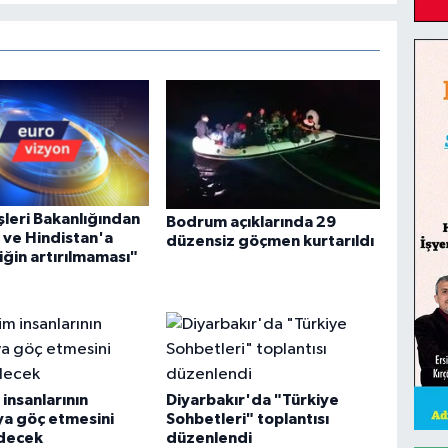
şleri Bakanlığından
Bodrum açıklarında 29
 ve Hindistan'a
düzensiz göçmen kurtarıldı
iğin artırılmaması"
 insanlarının
Diyarbakır'da "Türkiye
ya göç etmesini
Sohbetleri" toplantısı
edecek
düzenlendi