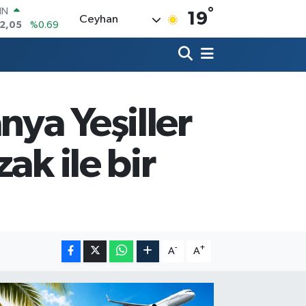
°
R
19
Ceyhan
86
%0.06
700
%0.1
İN
38
%0.21
ALTIN
94
%0.32
ya Yeşiller
00
8
%48
IN
ak ile bir
2,05
%0.69
-
+
A
A