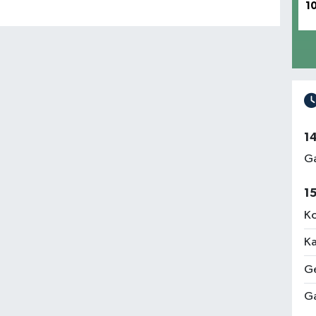
1
1
Ga
1
Ko
Ka
Ge
Ga