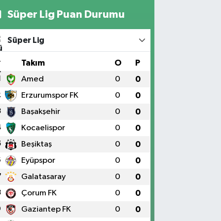
Süper Lig Puan Durumu
Süper Lig
#
Takım
O
P
1
Amed
0
0
2
Erzurumspor FK
0
0
3
Başakşehir
0
0
4
Kocaelispor
0
0
5
Beşiktaş
0
0
6
Eyüpspor
0
0
7
Galatasaray
0
0
8
Çorum FK
0
0
9
Gaziantep FK
0
0