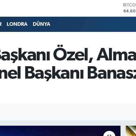
DOLA
47,59
EURO
55,0
R
LONDRA
DÜNYA
STERL
64,24
GRAM 
6513.
şkanı Özel, Alman
BİST1
13.76
BITCO
nel Başkanı Banasz
64.60