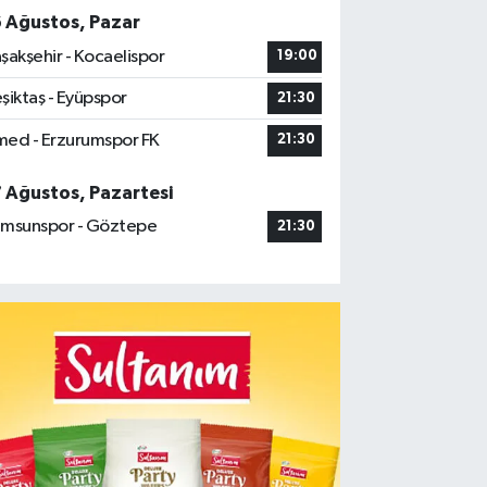
6 Ağustos, Pazar
şakşehir - Kocaelispor
19:00
şiktaş - Eyüpspor
21:30
ed - Erzurumspor FK
21:30
7 Ağustos, Pazartesi
msunspor - Göztepe
21:30