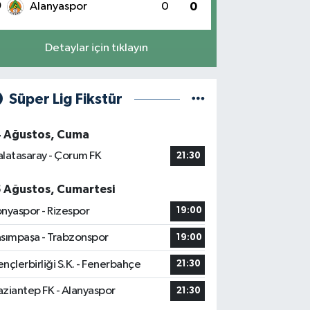
0
Alanyaspor
0
0
Detaylar için tıklayın
Süper Lig Fikstür
4 Ağustos, Cuma
latasaray - Çorum FK
21:30
5 Ağustos, Cumartesi
nyaspor - Rizespor
19:00
sımpaşa - Trabzonspor
19:00
nçlerbirliği S.K. - Fenerbahçe
21:30
ziantep FK - Alanyaspor
21:30