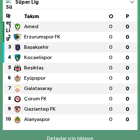
Süper Lig
#
Takım
O
P
1
Amed
0
0
2
Erzurumspor FK
0
0
3
Başakşehir
0
0
4
Kocaelispor
0
0
5
Beşiktaş
0
0
6
Eyüpspor
0
0
7
Galatasaray
0
0
8
Çorum FK
0
0
9
Gaziantep FK
0
0
10
Alanyaspor
0
0
Detaylar için tıklayın