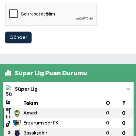
Gönder
Süper Lig Puan Durumu
Süper Lig
#
Takım
O
P
1
Amed
0
0
2
Erzurumspor FK
0
0
3
Başakşehir
0
0