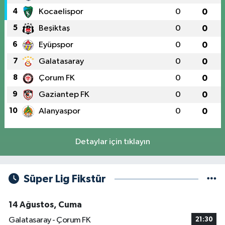
4
Kocaelispor
0
0
5
Beşiktaş
0
0
6
Eyüpspor
0
0
7
Galatasaray
0
0
8
Çorum FK
0
0
9
Gaziantep FK
0
0
10
Alanyaspor
0
0
Detaylar için tıklayın
Süper Lig Fikstür
14 Ağustos, Cuma
Galatasaray - Çorum FK
21:30