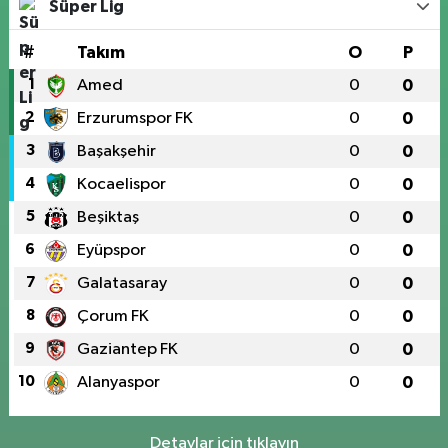
Süper Lig
#
Takım
O
P
1
Amed
0
0
2
Erzurumspor FK
0
0
3
Başakşehir
0
0
4
Kocaelispor
0
0
5
Beşiktaş
0
0
6
Eyüpspor
0
0
7
Galatasaray
0
0
8
Çorum FK
0
0
9
Gaziantep FK
0
0
10
Alanyaspor
0
0
Detaylar için tıklayın