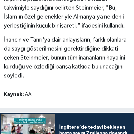
takvimiyle saydığını belirten Steinmeier, "Bu,
İslam'ın özel gelenekleriyle Almanya'ya ne denli
yerleştiğinin küçük bir işareti." ifadesini kullandı.
İnancın ve Tanrı'ya dair anlayışların, farklı olanlara
da saygı gösterilmesini gerektirdiğine dikkati
çeken Steinmeier, bunun tüm inananların hayalini
kurduğu ve özlediği barışa katkıda bulunacağını
söyledi.
Kaynak:
AA
İngiltere’de tedavi bekleyen
hasta sayısı 7 milyona dayandı