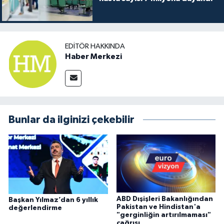
EDITÖR HAKKINDA
Haber Merkezi
Bunlar da ilginizi çekebilir
ABD Dışişleri Bakanlığından
Başkan Yılmaz’dan 6 yıllık
Pakistan ve Hindistan'a
değerlendirme
"gerginliğin artırılmaması"
çağrısı