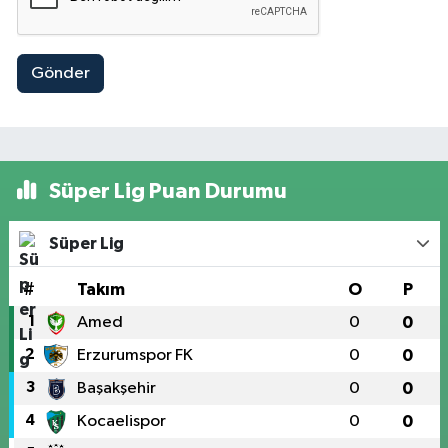
Gönder
Süper Lig Puan Durumu
Süper Lig
#
Takım
O
P
1
Amed
0
0
2
Erzurumspor FK
0
0
3
Başakşehir
0
0
4
Kocaelispor
0
0