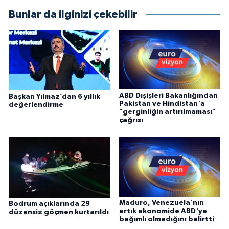
Bunlar da ilginizi çekebilir
ABD Dışişleri Bakanlığından
Başkan Yılmaz’dan 6 yıllık
Pakistan ve Hindistan'a
değerlendirme
"gerginliğin artırılmaması"
çağrısı
Maduro, Venezuela'nın
Bodrum açıklarında 29
artık ekonomide ABD'ye
düzensiz göçmen kurtarıldı
bağımlı olmadığını belirtti