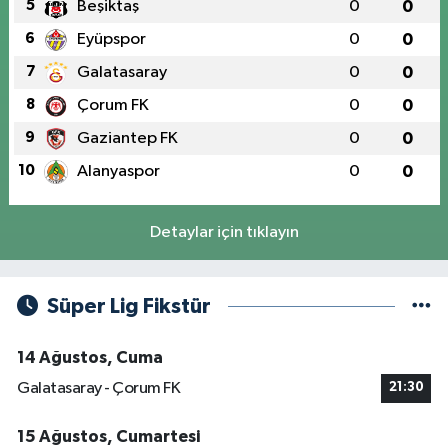
5
Beşiktaş
0
0
6
Eyüpspor
0
0
7
Galatasaray
0
0
8
Çorum FK
0
0
9
Gaziantep FK
0
0
10
Alanyaspor
0
0
Detaylar için tıklayın
Süper Lig Fikstür
14 Ağustos, Cuma
Galatasaray - Çorum FK
21:30
15 Ağustos, Cumartesi