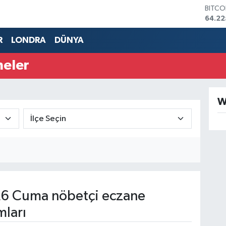
BITCO
64.22
DOLA
47,71
R
LONDRA
DÜNYA
EURO
55,03
neler
STERL
64,24
GRAM 
6510.
W
BİST1
13.79
6 Cuma nöbetçi eczane
mları