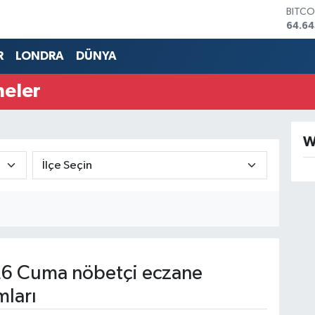
BITCO
64.64
DOLA
47,6
R
LONDRA
DÜNYA
EURO
55,0
neler
STERL
64,21
GRAM
6500
W
BİST1
13.79
6 Cuma nöbetçi eczane
mları