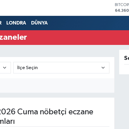
BITCO
64.360
DOLAR
47,70
R
LONDRA
DÜNYA
EURO
55,02
zaneler
STERLİ
64,189
GRAM 
6618.4
S
BİST10
13.887
2026 Cuma nöbetçi eczane
mları