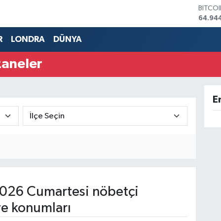
BITCO
64.94
DOLA
47,74
R
LONDRA
DÜNYA
EURO
55,25
zaneler
STERL
64,481
GRAM 
6660.
E
BİST1
13.779
026 Cumartesi nöbetçi
ve konumları