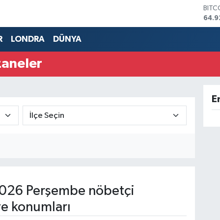
BITC
64.9
DOL
47,5
R
LONDRA
DÜNYA
EUR
55,0
zaneler
STER
64,1
GRAM
6508
E
BİST
13.7
026 Perşembe nöbetçi
ve konumları